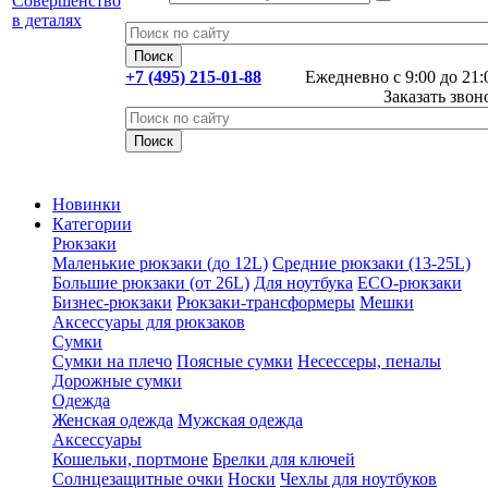
+7 (495) 215-01-88
Ежедневно с 9:00 до 21:
Заказать звон
Новинки
Категории
Рюкзаки
Маленькие рюкзаки (до 12L)
Средние рюкзаки (13-25L)
Большие рюкзаки (от 26L)
Для ноутбука
ECO-рюкзаки
Бизнес-рюкзаки
Рюкзаки-трансформеры
Мешки
Аксессуары для рюкзаков
Сумки
Сумки на плечо
Поясные сумки
Несессеры, пеналы
Дорожные сумки
Одежда
Женская одежда
Мужская одежда
Аксессуары
Кошельки, портмоне
Брелки для ключей
Солнцезащитные очки
Носки
Чехлы для ноутбуков