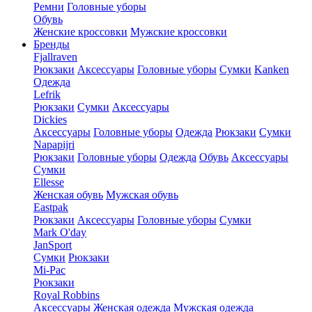
Ремни
Головные уборы
Обувь
Женские кроссовки
Мужские кроссовки
Бренды
Fjallraven
Рюкзаки
Аксессуары
Головные уборы
Сумки
Kanken
Одежда
Lefrik
Рюкзаки
Сумки
Аксессуары
Dickies
Аксессуары
Головные уборы
Одежда
Рюкзаки
Сумки
Napapijri
Рюкзаки
Головные уборы
Одежда
Обувь
Аксессуары
Сумки
Ellesse
Женская обувь
Мужская обувь
Eastpak
Рюкзаки
Аксессуары
Головные уборы
Сумки
Mark O'day
JanSport
Сумки
Рюкзаки
Mi-Pac
Рюкзаки
Royal Robbins
Аксессуары
Женская одежда
Мужская одежда