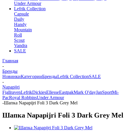
Under Armour
Lefrik Collection
Capsule
Daily
Handy
Mountain
Roll
Scout
Vandra
SALE
Главная
-
Бренды
Новинки
Категории
Бренды
Lefrik Collection
SALE
-
Napapijri
Fjallraven
Lefrik
Dickies
Ellesse
Eastpak
Mark O'day
JanSport
Mi-
Pac
Royal Robbins
Under Armour
-
Шапка Napapijri Foli 3 Dark Grey Mel
Шапка Napapijri Foli 3 Dark Grey Mel