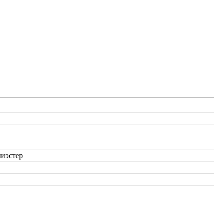
иэстер