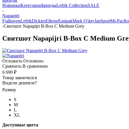
Бренды
Новинки
Категории
Бренды
Lefrik Collection
SALE
-
Napapijri
Fjallraven
Lefrik
Dickies
Ellesse
Eastpak
Mark O'day
JanSport
Mi-Pac
Ro
-
Свитшот Napapijri B-Box C Medium Grey
Свитшот Napapijri B-Box C Medium Gre
Отложить
Отложено
Сравнить
В сравнении
6 690 ₽
Товар закончился
Видели дешевле?
Размер
S
M
L
XL
Доступные цвета