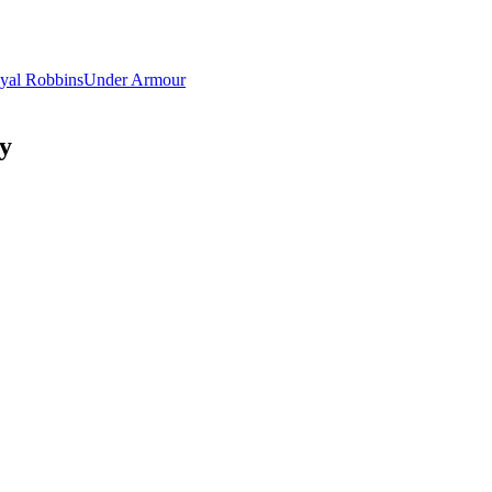
yal Robbins
Under Armour
y