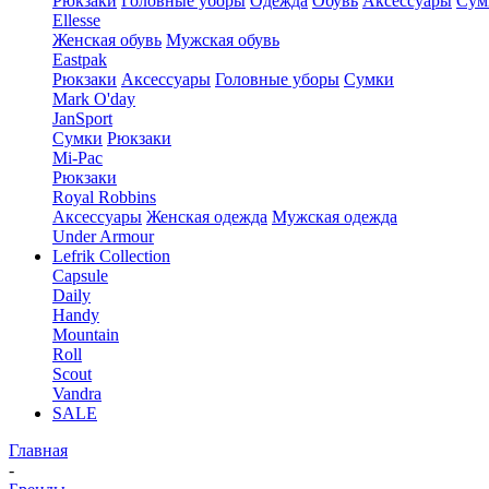
Рюкзаки
Головные уборы
Одежда
Обувь
Аксессуары
Сум
Ellesse
Женская обувь
Мужская обувь
Eastpak
Рюкзаки
Аксессуары
Головные уборы
Сумки
Mark O'day
JanSport
Сумки
Рюкзаки
Mi-Pac
Рюкзаки
Royal Robbins
Аксессуары
Женская одежда
Мужская одежда
Under Armour
Lefrik Collection
Capsule
Daily
Handy
Mountain
Roll
Scout
Vandra
SALE
Главная
-