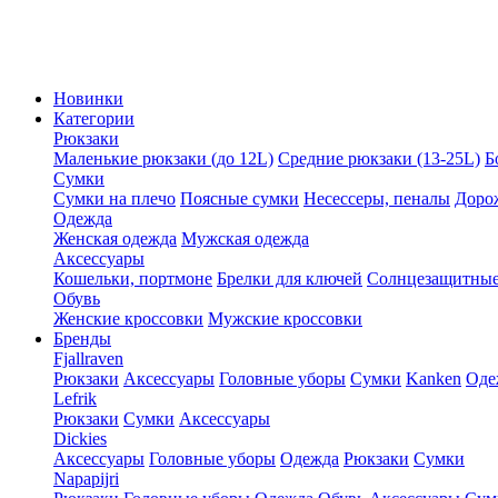
Новинки
Категории
Рюкзаки
Маленькие рюкзаки (до 12L)
Средние рюкзаки (13-25L)
Б
Сумки
Сумки на плечо
Поясные сумки
Несессеры, пеналы
Доро
Одежда
Женская одежда
Мужская одежда
Аксессуары
Кошельки, портмоне
Брелки для ключей
Солнцезащитные
Обувь
Женские кроссовки
Мужские кроссовки
Бренды
Fjallraven
Рюкзаки
Аксессуары
Головные уборы
Сумки
Kanken
Оде
Lefrik
Рюкзаки
Сумки
Аксессуары
Dickies
Аксессуары
Головные уборы
Одежда
Рюкзаки
Сумки
Napapijri