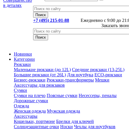
+7 (495) 215-01-88
Ежедневно с 9:00 до 21:
Заказать звон
Новинки
Категории
Рюкзаки
Маленькие рюкзаки (до 12L)
Средние рюкзаки (13-25L)
Большие рюкзаки (от 26L)
Для ноутбука
ECO-рюкзаки
Бизнес-рюкзаки
Рюкзаки-трансформеры
Мешки
Аксессуары для рюкзаков
Сумки
Сумки на плечо
Поясные сумки
Несессеры, пеналы
Дорожные сумки
Одежда
Женская одежда
Мужская одежда
Аксессуары
Кошельки, портмоне
Брелки для ключей
Солнцезащитные очки
Носки
Чехлы для ноутбуков