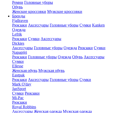
Ремни
Головные уборы
Обувь
Женские кроссовки
Мужские кроссовки
Бренды
Fjallraven
Рюкзаки
Аксессуары
Головные уборы
Сумки
Kanken
Одежда
Lefrik
Рюкзаки
Сумки
Аксессуары
Dickies
Аксессуары
Головные уборы
Одежда
Рюкзаки
Сумки
Napapijri
Рюкзаки
Головные уборы
Одежда
Обувь
Аксессуары
Сумки
Ellesse
Женская обувь
Мужская обувь
Eastpak
Рюкзаки
Аксессуары
Головные уборы
Сумки
Mark O'day
JanSport
Сумки
Рюкзаки
Mi-Pac
Рюкзаки
Royal Robbins
Аксессуары
Женская одежда
Мужская одежда