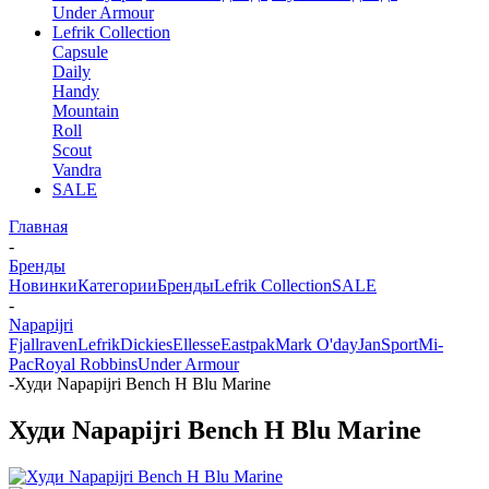
Under Armour
Lefrik Collection
Capsule
Daily
Handy
Mountain
Roll
Scout
Vandra
SALE
Главная
-
Бренды
Новинки
Категории
Бренды
Lefrik Collection
SALE
-
Napapijri
Fjallraven
Lefrik
Dickies
Ellesse
Eastpak
Mark O'day
JanSport
Mi-
Pac
Royal Robbins
Under Armour
-
Худи Napapijri Bench H Blu Marine
Худи Napapijri Bench H Blu Marine