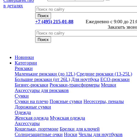
+7 (495) 215-01-88
Ежедневно с 9:00 до 21:
Заказать звон
Новинки
Категории
Рюкзаки
Маленькие рюкзаки (до 12L)
Средние рюкзаки (13-25L)
Большие рюкзаки (от 26L)
Для ноутбука
ECO-рюкзаки
Бизнес-рюкзаки
Рюкзаки-трансформеры
Мешки
Аксессуары для рюкзаков
Сумки
Сумки на плечо
Поясные сумки
Несессеры, пеналы
Дорожные сумки
Одежда
Женская одежда
Мужская одежда
Аксессуары
Кошельки, портмоне
Брелки для ключей
Солнцезащитные очки
Носки
Чехлы для ноутбуков