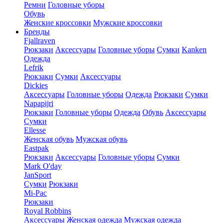
Ремни
Головные уборы
Обувь
Женские кроссовки
Мужские кроссовки
Бренды
Fjallraven
Рюкзаки
Аксессуары
Головные уборы
Сумки
Kanken
Одежда
Lefrik
Рюкзаки
Сумки
Аксессуары
Dickies
Аксессуары
Головные уборы
Одежда
Рюкзаки
Сумки
Napapijri
Рюкзаки
Головные уборы
Одежда
Обувь
Аксессуары
Сумки
Ellesse
Женская обувь
Мужская обувь
Eastpak
Рюкзаки
Аксессуары
Головные уборы
Сумки
Mark O'day
JanSport
Сумки
Рюкзаки
Mi-Pac
Рюкзаки
Royal Robbins
Аксессуары
Женская одежда
Мужская одежда