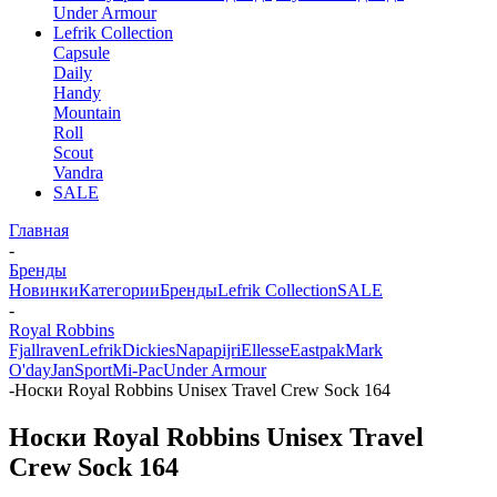
Under Armour
Lefrik Collection
Capsule
Daily
Handy
Mountain
Roll
Scout
Vandra
SALE
Главная
-
Бренды
Новинки
Категории
Бренды
Lefrik Collection
SALE
-
Royal Robbins
Fjallraven
Lefrik
Dickies
Napapijri
Ellesse
Eastpak
Mark
O'day
JanSport
Mi-Pac
Under Armour
-
Носки Royal Robbins Unisex Travel Crew Sock 164
Носки Royal Robbins Unisex Travel
Crew Sock 164