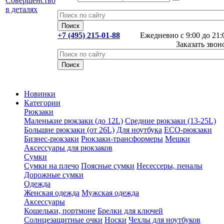
+7 (495) 215-01-88
Ежедневно с 9:00 до 21:
Заказать звон
Новинки
Категории
Рюкзаки
Маленькие рюкзаки (до 12L)
Средние рюкзаки (13-25L)
Большие рюкзаки (от 26L)
Для ноутбука
ECO-рюкзаки
Бизнес-рюкзаки
Рюкзаки-трансформеры
Мешки
Аксессуары для рюкзаков
Сумки
Сумки на плечо
Поясные сумки
Несессеры, пеналы
Дорожные сумки
Одежда
Женская одежда
Мужская одежда
Аксессуары
Кошельки, портмоне
Брелки для ключей
Солнцезащитные очки
Носки
Чехлы для ноутбуков