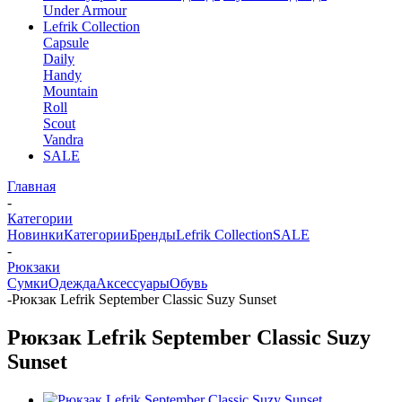
Under Armour
Lefrik Collection
Capsule
Daily
Handy
Mountain
Roll
Scout
Vandra
SALE
Главная
-
Категории
Новинки
Категории
Бренды
Lefrik Collection
SALE
-
Рюкзаки
Сумки
Одежда
Аксессуары
Обувь
-
Рюкзак Lefrik September Classic Suzy Sunset
Рюкзак Lefrik September Classic Suzy
Sunset