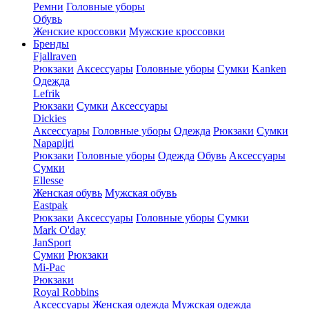
Ремни
Головные уборы
Обувь
Женские кроссовки
Мужские кроссовки
Бренды
Fjallraven
Рюкзаки
Аксессуары
Головные уборы
Сумки
Kanken
Одежда
Lefrik
Рюкзаки
Сумки
Аксессуары
Dickies
Аксессуары
Головные уборы
Одежда
Рюкзаки
Сумки
Napapijri
Рюкзаки
Головные уборы
Одежда
Обувь
Аксессуары
Сумки
Ellesse
Женская обувь
Мужская обувь
Eastpak
Рюкзаки
Аксессуары
Головные уборы
Сумки
Mark O'day
JanSport
Сумки
Рюкзаки
Mi-Pac
Рюкзаки
Royal Robbins
Аксессуары
Женская одежда
Мужская одежда