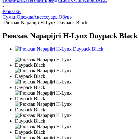
Новинки
Категории
Бренды
Lefrik Collection
SALE
-
Рюкзаки
Сумки
Одежда
Аксессуары
Обувь
-
Рюкзак Napapijri H-Lynx Daypack Black
Рюкзак Napapijri H-Lynx Daypack Black