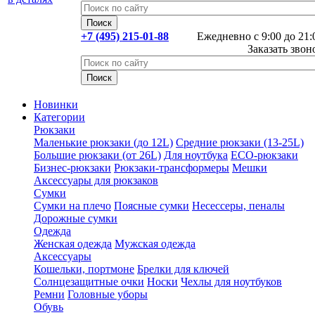
+7 (495) 215-01-88
Ежедневно с 9:00 до 21:
Заказать звон
Новинки
Категории
Рюкзаки
Маленькие рюкзаки (до 12L)
Средние рюкзаки (13-25L)
Большие рюкзаки (от 26L)
Для ноутбука
ECO-рюкзаки
Бизнес-рюкзаки
Рюкзаки-трансформеры
Мешки
Аксессуары для рюкзаков
Сумки
Сумки на плечо
Поясные сумки
Несессеры, пеналы
Дорожные сумки
Одежда
Женская одежда
Мужская одежда
Аксессуары
Кошельки, портмоне
Брелки для ключей
Солнцезащитные очки
Носки
Чехлы для ноутбуков
Ремни
Головные уборы
Обувь