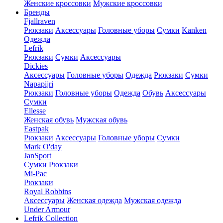
Женские кроссовки
Мужские кроссовки
Бренды
Fjallraven
Рюкзаки
Аксессуары
Головные уборы
Сумки
Kanken
Одежда
Lefrik
Рюкзаки
Сумки
Аксессуары
Dickies
Аксессуары
Головные уборы
Одежда
Рюкзаки
Сумки
Napapijri
Рюкзаки
Головные уборы
Одежда
Обувь
Аксессуары
Сумки
Ellesse
Женская обувь
Мужская обувь
Eastpak
Рюкзаки
Аксессуары
Головные уборы
Сумки
Mark O'day
JanSport
Сумки
Рюкзаки
Mi-Pac
Рюкзаки
Royal Robbins
Аксессуары
Женская одежда
Мужская одежда
Under Armour
Lefrik Collection