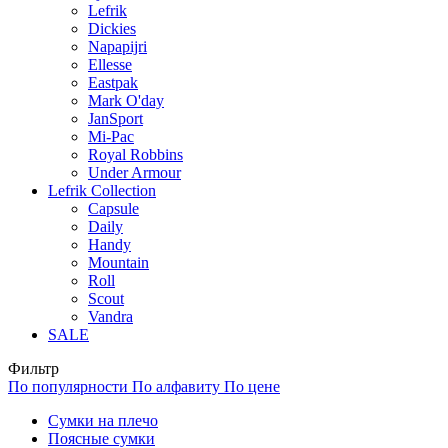
Lefrik
Dickies
Napapijri
Ellesse
Eastpak
Mark O'day
JanSport
Mi-Pac
Royal Robbins
Under Armour
Lefrik Collection
Capsule
Daily
Handy
Mountain
Roll
Scout
Vandra
SALE
Фильтр
По популярности
По алфавиту
По цене
Сумки на плечо
Поясные сумки