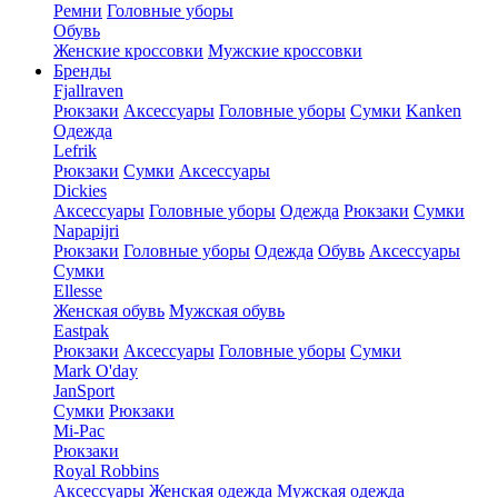
Ремни
Головные уборы
Обувь
Женские кроссовки
Мужские кроссовки
Бренды
Fjallraven
Рюкзаки
Аксессуары
Головные уборы
Сумки
Kanken
Одежда
Lefrik
Рюкзаки
Сумки
Аксессуары
Dickies
Аксессуары
Головные уборы
Одежда
Рюкзаки
Сумки
Napapijri
Рюкзаки
Головные уборы
Одежда
Обувь
Аксессуары
Сумки
Ellesse
Женская обувь
Мужская обувь
Eastpak
Рюкзаки
Аксессуары
Головные уборы
Сумки
Mark O'day
JanSport
Сумки
Рюкзаки
Mi-Pac
Рюкзаки
Royal Robbins
Аксессуары
Женская одежда
Мужская одежда