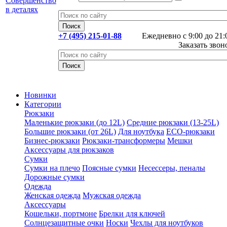
+7 (495) 215-01-88
Ежедневно с 9:00 до 21:
Заказать звон
Новинки
Категории
Рюкзаки
Маленькие рюкзаки (до 12L)
Средние рюкзаки (13-25L)
Большие рюкзаки (от 26L)
Для ноутбука
ECO-рюкзаки
Бизнес-рюкзаки
Рюкзаки-трансформеры
Мешки
Аксессуары для рюкзаков
Сумки
Сумки на плечо
Поясные сумки
Несессеры, пеналы
Дорожные сумки
Одежда
Женская одежда
Мужская одежда
Аксессуары
Кошельки, портмоне
Брелки для ключей
Солнцезащитные очки
Носки
Чехлы для ноутбуков