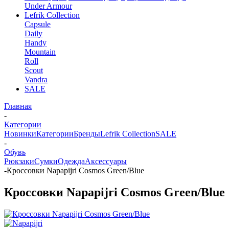
Under Armour
Lefrik Collection
Capsule
Daily
Handy
Mountain
Roll
Scout
Vandra
SALE
Главная
-
Категории
Новинки
Категории
Бренды
Lefrik Collection
SALE
-
Обувь
Рюкзаки
Сумки
Одежда
Аксессуары
-
Кроссовки Napapijri Cosmos Green/Blue
Кроссовки Napapijri Cosmos Green/Blue