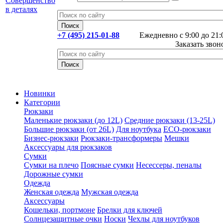
+7 (495) 215-01-88
Ежедневно с 9:00 до 21:
Заказать звон
Новинки
Категории
Рюкзаки
Маленькие рюкзаки (до 12L)
Средние рюкзаки (13-25L)
Большие рюкзаки (от 26L)
Для ноутбука
ECO-рюкзаки
Бизнес-рюкзаки
Рюкзаки-трансформеры
Мешки
Аксессуары для рюкзаков
Сумки
Сумки на плечо
Поясные сумки
Несессеры, пеналы
Дорожные сумки
Одежда
Женская одежда
Мужская одежда
Аксессуары
Кошельки, портмоне
Брелки для ключей
Солнцезащитные очки
Носки
Чехлы для ноутбуков