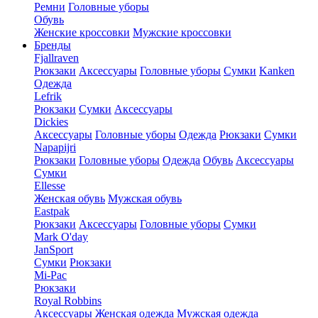
Ремни
Головные уборы
Обувь
Женские кроссовки
Мужские кроссовки
Бренды
Fjallraven
Рюкзаки
Аксессуары
Головные уборы
Сумки
Kanken
Одежда
Lefrik
Рюкзаки
Сумки
Аксессуары
Dickies
Аксессуары
Головные уборы
Одежда
Рюкзаки
Сумки
Napapijri
Рюкзаки
Головные уборы
Одежда
Обувь
Аксессуары
Сумки
Ellesse
Женская обувь
Мужская обувь
Eastpak
Рюкзаки
Аксессуары
Головные уборы
Сумки
Mark O'day
JanSport
Сумки
Рюкзаки
Mi-Pac
Рюкзаки
Royal Robbins
Аксессуары
Женская одежда
Мужская одежда