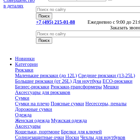
+7 (495) 215-01-88
Ежедневно с 9:00 до 21:
Заказать звон
Новинки
Категории
Рюкзаки
Маленькие рюкзаки (до 12L)
Средние рюкзаки (13-25L)
Большие рюкзаки (от 26L)
Для ноутбука
ECO-рюкзаки
Бизнес-рюкзаки
Рюкзаки-трансформеры
Мешки
Аксессуары для рюкзаков
Сумки
Сумки на плечо
Поясные сумки
Несессеры, пеналы
Дорожные сумки
Одежда
Женская одежда
Мужская одежда
Аксессуары
Кошельки, портмоне
Брелки для ключей
Солнцезащитные очки
Носки
Чехлы для ноутбуков