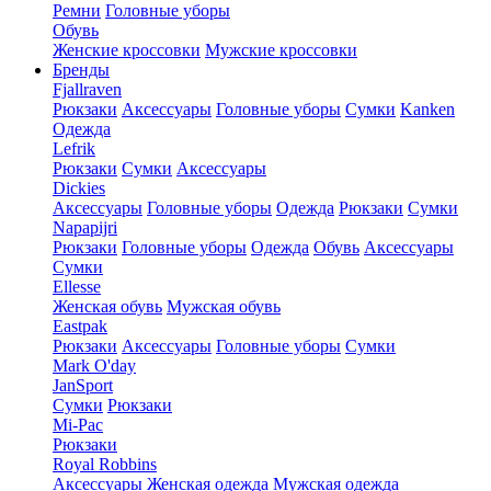
Ремни
Головные уборы
Обувь
Женские кроссовки
Мужские кроссовки
Бренды
Fjallraven
Рюкзаки
Аксессуары
Головные уборы
Сумки
Kanken
Одежда
Lefrik
Рюкзаки
Сумки
Аксессуары
Dickies
Аксессуары
Головные уборы
Одежда
Рюкзаки
Сумки
Napapijri
Рюкзаки
Головные уборы
Одежда
Обувь
Аксессуары
Сумки
Ellesse
Женская обувь
Мужская обувь
Eastpak
Рюкзаки
Аксессуары
Головные уборы
Сумки
Mark O'day
JanSport
Сумки
Рюкзаки
Mi-Pac
Рюкзаки
Royal Robbins
Аксессуары
Женская одежда
Мужская одежда