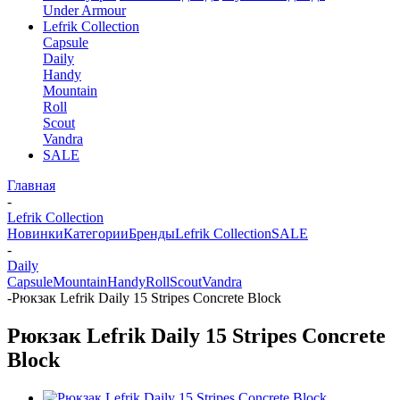
Under Armour
Lefrik Collection
Capsule
Daily
Handy
Mountain
Roll
Scout
Vandra
SALE
Главная
-
Lefrik Collection
Новинки
Категории
Бренды
Lefrik Collection
SALE
-
Daily
Capsule
Mountain
Handy
Roll
Scout
Vandra
-
Рюкзак Lefrik Daily 15 Stripes Concrete Block
Рюкзак Lefrik Daily 15 Stripes Concrete
Block