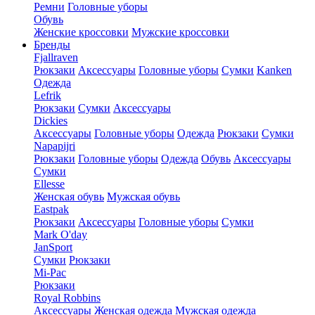
Ремни
Головные уборы
Обувь
Женские кроссовки
Мужские кроссовки
Бренды
Fjallraven
Рюкзаки
Аксессуары
Головные уборы
Сумки
Kanken
Одежда
Lefrik
Рюкзаки
Сумки
Аксессуары
Dickies
Аксессуары
Головные уборы
Одежда
Рюкзаки
Сумки
Napapijri
Рюкзаки
Головные уборы
Одежда
Обувь
Аксессуары
Сумки
Ellesse
Женская обувь
Мужская обувь
Eastpak
Рюкзаки
Аксессуары
Головные уборы
Сумки
Mark O'day
JanSport
Сумки
Рюкзаки
Mi-Pac
Рюкзаки
Royal Robbins
Аксессуары
Женская одежда
Мужская одежда