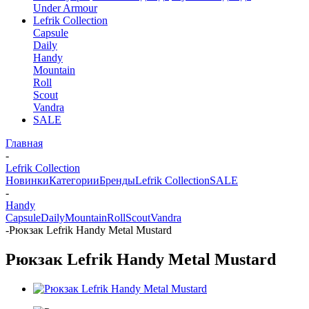
Under Armour
Lefrik Collection
Capsule
Daily
Handy
Mountain
Roll
Scout
Vandra
SALE
Главная
-
Lefrik Collection
Новинки
Категории
Бренды
Lefrik Collection
SALE
-
Handy
Capsule
Daily
Mountain
Roll
Scout
Vandra
-
Рюкзак Lefrik Handy Metal Mustard
Рюкзак Lefrik Handy Metal Mustard