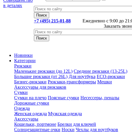
+7 (495) 215-01-88
Ежедневно с 9:00 до 21:
Заказать звон
Новинки
Категории
Рюкзаки
Маленькие рюкзаки (до 12L)
Средние рюкзаки (13-25L)
Большие рюкзаки (от 26L)
Для ноутбука
ECO-рюкзаки
Бизнес-рюкзаки
Рюкзаки-трансформеры
Мешки
Аксессуары для рюкзаков
Сумки
Сумки на плечо
Поясные сумки
Несессеры, пеналы
Дорожные сумки
Одежда
Женская одежда
Мужская одежда
Аксессуары
Кошельки, портмоне
Брелки для ключей
Солнцезащитные очки
Носки
Чехлы для ноутбуков