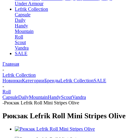
Under Armour
Lefrik Collection
Capsule
Daily
Handy
Mountain
Roll
Scout
Vandra
SALE
Главная
-
Lefrik Collection
Новинки
Категории
Бренды
Lefrik Collection
SALE
-
Roll
Capsule
Daily
Mountain
Handy
Scout
Vandra
-
Рюкзак Lefrik Roll Mini Stripes Olive
Рюкзак Lefrik Roll Mini Stripes Olive