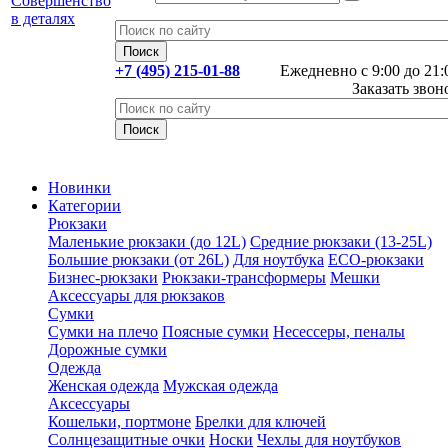
+7 (495) 215-01-88
Ежедневно с 9:00 до 21:
Заказать звон
Новинки
Категории
Рюкзаки
Маленькие рюкзаки (до 12L)
Средние рюкзаки (13-25L)
Большие рюкзаки (от 26L)
Для ноутбука
ECO-рюкзаки
Бизнес-рюкзаки
Рюкзаки-трансформеры
Мешки
Аксессуары для рюкзаков
Сумки
Сумки на плечо
Поясные сумки
Несессеры, пеналы
Дорожные сумки
Одежда
Женская одежда
Мужская одежда
Аксессуары
Кошельки, портмоне
Брелки для ключей
Солнцезащитные очки
Носки
Чехлы для ноутбуков