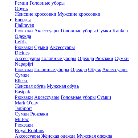
Ремни
Головные уборы
Обувь
Женские кроссовки
Мужские кроссовки
Бренды
Fjallraven
Рюкзаки
Аксессуары
Головные уборы
Сумки
Kanken
Одежда
Lefrik
Рюкзаки
Сумки
Аксессуары
Dickies
Аксессуары
Головные уборы
Одежда
Рюкзаки
Сумки
Napapijri
Рюкзаки
Головные уборы
Одежда
Обувь
Аксессуары
Сумки
Ellesse
Женская обувь
Мужская обувь
Eastpak
Рюкзаки
Аксессуары
Головные уборы
Сумки
Mark O'day
JanSport
Сумки
Рюкзаки
Mi-Pac
Рюкзаки
Royal Robbins
Аксессуары
Женская одежда
Мужская одежда