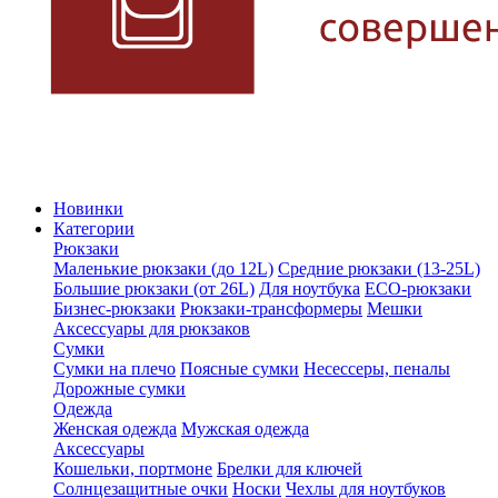
Новинки
Категории
Рюкзаки
Маленькие рюкзаки (до 12L)
Средние рюкзаки (13-25L)
Большие рюкзаки (от 26L)
Для ноутбука
ECO-рюкзаки
Бизнес-рюкзаки
Рюкзаки-трансформеры
Мешки
Аксессуары для рюкзаков
Сумки
Сумки на плечо
Поясные сумки
Несессеры, пеналы
Дорожные сумки
Одежда
Женская одежда
Мужская одежда
Аксессуары
Кошельки, портмоне
Брелки для ключей
Солнцезащитные очки
Носки
Чехлы для ноутбуков