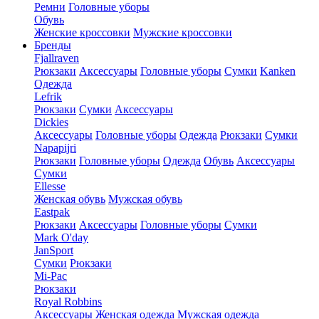
Ремни
Головные уборы
Обувь
Женские кроссовки
Мужские кроссовки
Бренды
Fjallraven
Рюкзаки
Аксессуары
Головные уборы
Сумки
Kanken
Одежда
Lefrik
Рюкзаки
Сумки
Аксессуары
Dickies
Аксессуары
Головные уборы
Одежда
Рюкзаки
Сумки
Napapijri
Рюкзаки
Головные уборы
Одежда
Обувь
Аксессуары
Сумки
Ellesse
Женская обувь
Мужская обувь
Eastpak
Рюкзаки
Аксессуары
Головные уборы
Сумки
Mark O'day
JanSport
Сумки
Рюкзаки
Mi-Pac
Рюкзаки
Royal Robbins
Аксессуары
Женская одежда
Мужская одежда