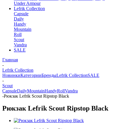
Under Armour
Lefrik Collection
Capsule
Daily
Handy
Mountain
Roll
Scout
Vandra
SALE
Главная
-
Lefrik Collection
Новинки
Категории
Бренды
Lefrik Collection
SALE
-
Scout
Capsule
Daily
Mountain
Handy
Roll
Vandra
-
Рюкзак Lefrik Scout Ripstop Black
Рюкзак Lefrik Scout Ripstop Black