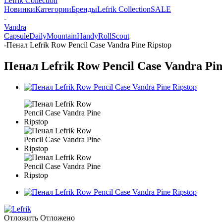
Lefrik Collection
Новинки
Категории
Бренды
Lefrik Collection
SALE
-
Vandra
Capsule
Daily
Mountain
Handy
Roll
Scout
-
Пенал Lefrik Row Pencil Case Vandra Pine Ripstop
Пенал Lefrik Row Pencil Case Vandra Pin
Отложить
Отложено