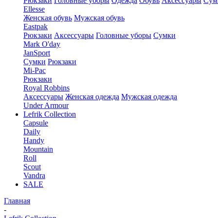
Рюкзаки
Головные уборы
Одежда
Обувь
Аксессуары
Сум
Ellesse
Женская обувь
Мужская обувь
Eastpak
Рюкзаки
Аксессуары
Головные уборы
Сумки
Mark O'day
JanSport
Сумки
Рюкзаки
Mi-Pac
Рюкзаки
Royal Robbins
Аксессуары
Женская одежда
Мужская одежда
Under Armour
Lefrik Collection
Capsule
Daily
Handy
Mountain
Roll
Scout
Vandra
SALE
Главная
-