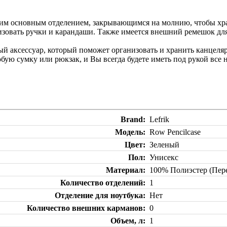
 одним основным отделением, закрывающимся на молнию, чтобы х
низовать ручки и карандаши. Также имеется внешний ремешок дл
чный аксессуар, который поможет организовать и хранить канцел
бую сумку или рюкзак, и Вы всегда будете иметь под рукой все 
Brand
Lefrik
Модель
Row Pencilcase
Цвет
Зеленый
Пол
Унисекс
Материал
100% Полиэстер (Пер
Количество отделений
1
Отделение для ноутбука
Нет
Количество внешних карманов
0
Объем, л
1