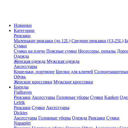
Новинки
Категории
Рюкзаки
Маленькие рюкзаки (до 12L)
Средние рюкзаки (13-25L)
Б
Сумки
Сумки на плечо
Поясные сумки
Несессеры, пеналы
Доро
Одежда
Женская одежда
Мужская одежда
Аксессуары
Кошельки, портмоне
Брелки для ключей
Солнцезащитные
Обувь
Женские кроссовки
Мужские кроссовки
Бренды
Fjallraven
Рюкзаки
Аксессуары
Головные уборы
Сумки
Kanken
Оде
Lefrik
Рюкзаки
Сумки
Аксессуары
Dickies
Аксессуары
Головные уборы
Одежда
Рюкзаки
Сумки
Napapijri