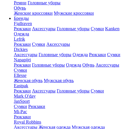
Ремни
Головные уборы
Обувь
Женские кроссовки
Мужские кроссовки
Бренды
Fjallraven
Рюкзаки
Аксессуары
Головные уборы
Сумки
Kanken
Одежда
Lefrik
Рюкзаки
Сумки
Аксессуары
Dickies
Аксессуары
Головные уборы
Одежда
Рюкзаки
Сумки
Napapijri
Рюкзаки
Головные уборы
Одежда
Обувь
Аксессуары
Сумки
Ellesse
Женская обувь
Мужская обувь
Eastpak
Рюкзаки
Аксессуары
Головные уборы
Сумки
Mark O'day
JanSport
Сумки
Рюкзаки
Mi-Pac
Рюкзаки
Royal Robbins
Аксессуары
Женская одежда
Мужская одежда