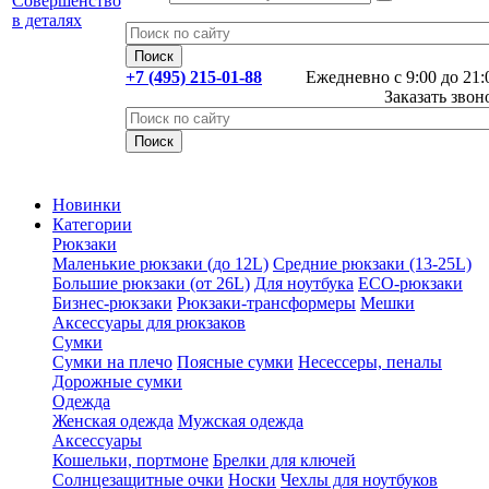
+7 (495) 215-01-88
Ежедневно с 9:00 до 21:
Заказать звон
Новинки
Категории
Рюкзаки
Маленькие рюкзаки (до 12L)
Средние рюкзаки (13-25L)
Большие рюкзаки (от 26L)
Для ноутбука
ECO-рюкзаки
Бизнес-рюкзаки
Рюкзаки-трансформеры
Мешки
Аксессуары для рюкзаков
Сумки
Сумки на плечо
Поясные сумки
Несессеры, пеналы
Дорожные сумки
Одежда
Женская одежда
Мужская одежда
Аксессуары
Кошельки, портмоне
Брелки для ключей
Солнцезащитные очки
Носки
Чехлы для ноутбуков