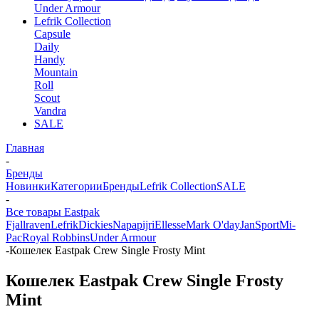
Under Armour
Lefrik Collection
Capsule
Daily
Handy
Mountain
Roll
Scout
Vandra
SALE
Главная
-
Бренды
Новинки
Категории
Бренды
Lefrik Collection
SALE
-
Все товары Eastpak
Fjallraven
Lefrik
Dickies
Napapijri
Ellesse
Mark O'day
JanSport
Mi-
Pac
Royal Robbins
Under Armour
-
Кошелек Eastpak Crew Single Frosty Mint
Кошелек Eastpak Crew Single Frosty
Mint