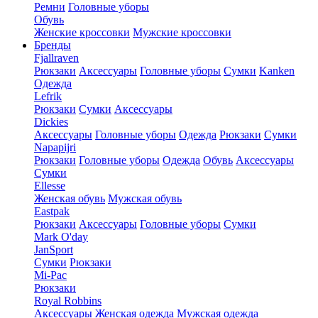
Ремни
Головные уборы
Обувь
Женские кроссовки
Мужские кроссовки
Бренды
Fjallraven
Рюкзаки
Аксессуары
Головные уборы
Сумки
Kanken
Одежда
Lefrik
Рюкзаки
Сумки
Аксессуары
Dickies
Аксессуары
Головные уборы
Одежда
Рюкзаки
Сумки
Napapijri
Рюкзаки
Головные уборы
Одежда
Обувь
Аксессуары
Сумки
Ellesse
Женская обувь
Мужская обувь
Eastpak
Рюкзаки
Аксессуары
Головные уборы
Сумки
Mark O'day
JanSport
Сумки
Рюкзаки
Mi-Pac
Рюкзаки
Royal Robbins
Аксессуары
Женская одежда
Мужская одежда