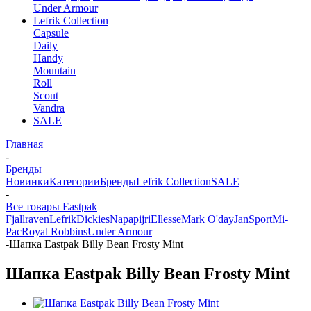
Under Armour
Lefrik Collection
Capsule
Daily
Handy
Mountain
Roll
Scout
Vandra
SALE
Главная
-
Бренды
Новинки
Категории
Бренды
Lefrik Collection
SALE
-
Все товары Eastpak
Fjallraven
Lefrik
Dickies
Napapijri
Ellesse
Mark O'day
JanSport
Mi-
Pac
Royal Robbins
Under Armour
-
Шапка Eastpak Billy Bean Frosty Mint
Шапка Eastpak Billy Bean Frosty Mint