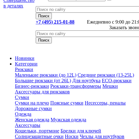
+7 (495) 215-01-88
Ежедневно с 9:00 до 21:
Заказать звон
Новинки
Категории
Рюкзаки
Маленькие рюкзаки (до 12L)
Средние рюкзаки (13-25L)
Большие рюкзаки (от 26L)
Для ноутбука
ECO-рюкзаки
Бизнес-рюкзаки
Рюкзаки-трансформеры
Мешки
Аксессуары для рюкзаков
Сумки
Сумки на плечо
Поясные сумки
Несессеры, пеналы
Дорожные сумки
Одежда
Женская одежда
Мужская одежда
Аксессуары
Кошельки, портмоне
Брелки для ключей
Солнцезащитные очки
Носки
Чехлы для ноутбуков