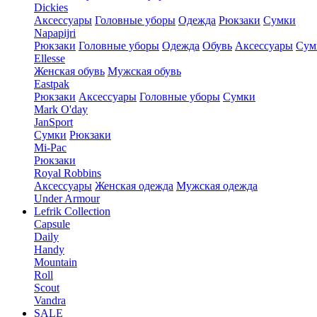
Dickies
Аксессуары
Головные уборы
Одежда
Рюкзаки
Сумки
Napapijri
Рюкзаки
Головные уборы
Одежда
Обувь
Аксессуары
Сум
Ellesse
Женская обувь
Мужская обувь
Eastpak
Рюкзаки
Аксессуары
Головные уборы
Сумки
Mark O'day
JanSport
Сумки
Рюкзаки
Mi-Pac
Рюкзаки
Royal Robbins
Аксессуары
Женская одежда
Мужская одежда
Under Armour
Lefrik Collection
Capsule
Daily
Handy
Mountain
Roll
Scout
Vandra
SALE