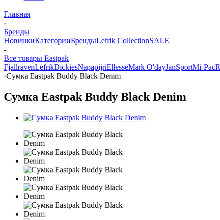
Главная
-
Бренды
Новинки
Категории
Бренды
Lefrik Collection
SALE
-
Все товары Eastpak
Fjallraven
Lefrik
Dickies
Napapijri
Ellesse
Mark O'day
JanSport
Mi-Pac
R
-
Сумка Eastpak Buddy Black Denim
Сумка Eastpak Buddy Black Denim