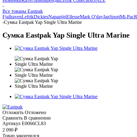
Новинки
Категории
Бренды
Lefrik Collection
SALE
-
Все товары Eastpak
Fjallraven
Lefrik
Dickies
Napapijri
Ellesse
Mark O'day
JanSport
Mi-Pac
R
-
Сумка Eastpak Yap Single Ultra Marine
Сумка Eastpak Yap Single Ultra Marine
Отложить
Отложено
Сравнить
В сравнении
Артикул
E0066CL83
2 090
₽
Товар закончился