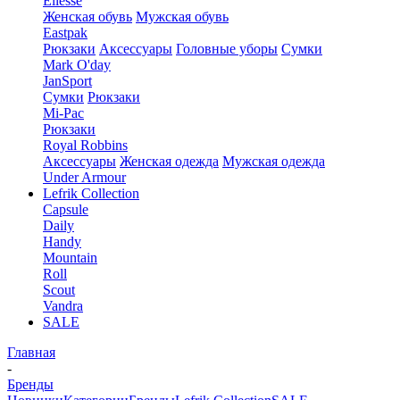
Ellesse
Женская обувь
Мужская обувь
Eastpak
Рюкзаки
Аксессуары
Головные уборы
Сумки
Mark O'day
JanSport
Сумки
Рюкзаки
Mi-Pac
Рюкзаки
Royal Robbins
Аксессуары
Женская одежда
Мужская одежда
Under Armour
Lefrik Collection
Capsule
Daily
Handy
Mountain
Roll
Scout
Vandra
SALE
Главная
-
Бренды