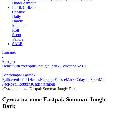
Under Armour
Lefrik Collection
Capsule
Daily
Handy
Mountain
Roll
Scout
Vandra
SALE
Главная
-
Бренды
Новинки
Категории
Бренды
Lefrik Collection
SALE
-
Все товары Eastpak
Fjallraven
Lefrik
Dickies
Napapijri
Ellesse
Mark O'day
JanSport
Mi-
Pac
Royal Robbins
Under Armour
-
Сумка на пояс Eastpak Sommar Jungle Dark
Сумка на пояс Eastpak Sommar Jungle
Dark