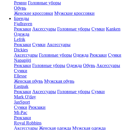
Ремни
Головные уборы
Обувь
Женские кроссовки
Мужские кроссовки
Бренды
Fjallraven
Рюкзаки
Аксессуары
Головные уборы
Сумки
Kanken
Одежда
Lefrik
Рюкзаки
Сумки
Аксессуары
Dickies
Аксессуары
Головные уборы
Одежда
Рюкзаки
Сумки
Napapijri
Рюкзаки
Головные уборы
Одежда
Обувь
Аксессуары
Сумки
Ellesse
Женская обувь
Мужская обувь
Eastpak
Рюкзаки
Аксессуары
Головные уборы
Сумки
Mark O'day
JanSport
Сумки
Рюкзаки
Mi-Pac
Рюкзаки
Royal Robbins
Аксессуары
Женская одежда
Мужская одежда