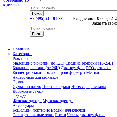
+7 (495) 215-01-88
Ежедневно с 9:00 до 21:
Заказать звон
Новинки
Категории
Рюкзаки
Маленькие рюкзаки (до 12L)
Средние рюкзаки (13-25L)
Большие рюкзаки (от 26L)
Для ноутбука
ECO-рюкзаки
Бизнес-рюкзаки
Рюкзаки-трансформеры
Мешки
Аксессуары для рюкзаков
Сумки
Сумки на плечо
Поясные сумки
Несессеры, пеналы
Дорожные сумки
Одежда
Женская одежда
Мужская одежда
Аксессуары
Кошельки, портмоне
Брелки для ключей
Солнцезащитные очки
Носки
Чехлы для ноутбуков