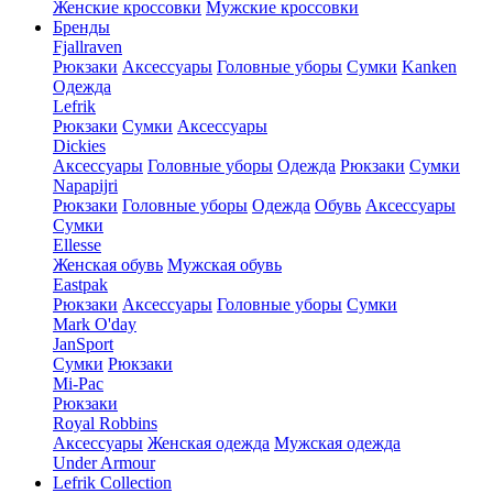
Женские кроссовки
Мужские кроссовки
Бренды
Fjallraven
Рюкзаки
Аксессуары
Головные уборы
Сумки
Kanken
Одежда
Lefrik
Рюкзаки
Сумки
Аксессуары
Dickies
Аксессуары
Головные уборы
Одежда
Рюкзаки
Сумки
Napapijri
Рюкзаки
Головные уборы
Одежда
Обувь
Аксессуары
Сумки
Ellesse
Женская обувь
Мужская обувь
Eastpak
Рюкзаки
Аксессуары
Головные уборы
Сумки
Mark O'day
JanSport
Сумки
Рюкзаки
Mi-Pac
Рюкзаки
Royal Robbins
Аксессуары
Женская одежда
Мужская одежда
Under Armour
Lefrik Collection