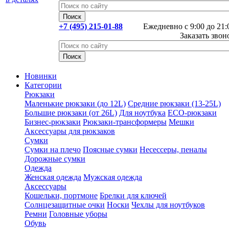
+7 (495) 215-01-88
Ежедневно с 9:00 до 21:
Заказать звон
Новинки
Категории
Рюкзаки
Маленькие рюкзаки (до 12L)
Средние рюкзаки (13-25L)
Большие рюкзаки (от 26L)
Для ноутбука
ECO-рюкзаки
Бизнес-рюкзаки
Рюкзаки-трансформеры
Мешки
Аксессуары для рюкзаков
Сумки
Сумки на плечо
Поясные сумки
Несессеры, пеналы
Дорожные сумки
Одежда
Женская одежда
Мужская одежда
Аксессуары
Кошельки, портмоне
Брелки для ключей
Солнцезащитные очки
Носки
Чехлы для ноутбуков
Ремни
Головные уборы
Обувь