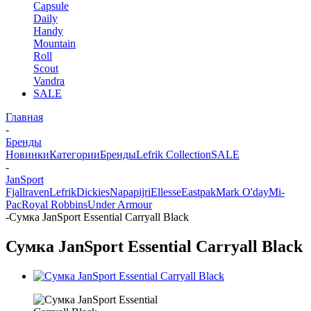
Capsule
Daily
Handy
Mountain
Roll
Scout
Vandra
SALE
Главная
-
Бренды
Новинки
Категории
Бренды
Lefrik Collection
SALE
-
JanSport
Fjallraven
Lefrik
Dickies
Napapijri
Ellesse
Eastpak
Mark O'day
Mi-
Pac
Royal Robbins
Under Armour
-
Сумка JanSport Essential Carryall Black
Сумка JanSport Essential Carryall Black