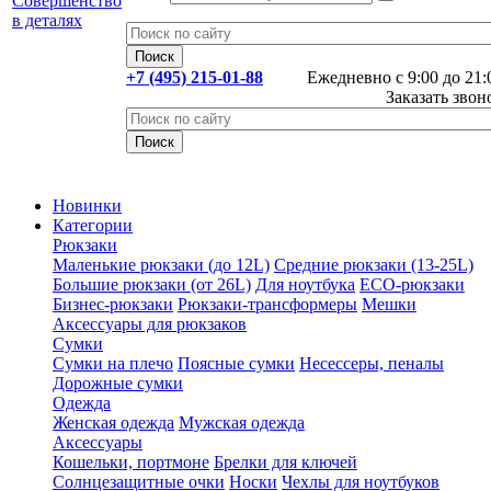
+7 (495) 215-01-88
Ежедневно с 9:00 до 21:
Заказать звон
Новинки
Категории
Рюкзаки
Маленькие рюкзаки (до 12L)
Средние рюкзаки (13-25L)
Большие рюкзаки (от 26L)
Для ноутбука
ECO-рюкзаки
Бизнес-рюкзаки
Рюкзаки-трансформеры
Мешки
Аксессуары для рюкзаков
Сумки
Сумки на плечо
Поясные сумки
Несессеры, пеналы
Дорожные сумки
Одежда
Женская одежда
Мужская одежда
Аксессуары
Кошельки, портмоне
Брелки для ключей
Солнцезащитные очки
Носки
Чехлы для ноутбуков