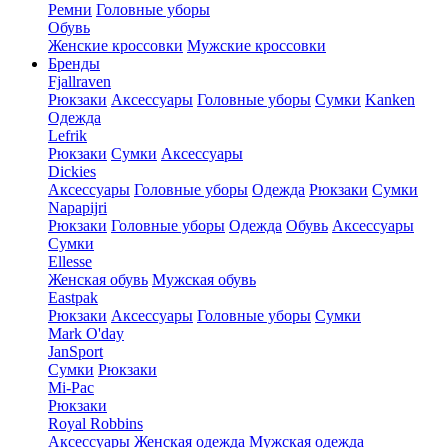
Ремни
Головные уборы
Обувь
Женские кроссовки
Мужские кроссовки
Бренды
Fjallraven
Рюкзаки
Аксессуары
Головные уборы
Сумки
Kanken
Одежда
Lefrik
Рюкзаки
Сумки
Аксессуары
Dickies
Аксессуары
Головные уборы
Одежда
Рюкзаки
Сумки
Napapijri
Рюкзаки
Головные уборы
Одежда
Обувь
Аксессуары
Сумки
Ellesse
Женская обувь
Мужская обувь
Eastpak
Рюкзаки
Аксессуары
Головные уборы
Сумки
Mark O'day
JanSport
Сумки
Рюкзаки
Mi-Pac
Рюкзаки
Royal Robbins
Аксессуары
Женская одежда
Мужская одежда