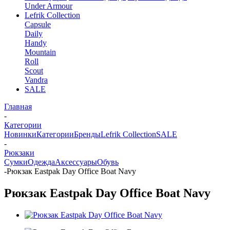
Under Armour
Lefrik Collection
Capsule
Daily
Handy
Mountain
Roll
Scout
Vandra
SALE
Главная
-
Категории
Новинки
Категории
Бренды
Lefrik Collection
SALE
-
Рюкзаки
Сумки
Одежда
Аксессуары
Обувь
-
Рюкзак Eastpak Day Office Boat Navy
Рюкзак Eastpak Day Office Boat Navy