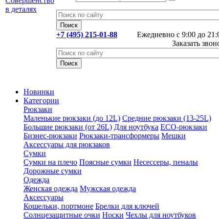
+7 (495) 215-01-88
Ежедневно с 9:00 до 21:
Заказать звон
Новинки
Категории
Рюкзаки
Маленькие рюкзаки (до 12L)
Средние рюкзаки (13-25L)
Большие рюкзаки (от 26L)
Для ноутбука
ECO-рюкзаки
Бизнес-рюкзаки
Рюкзаки-трансформеры
Мешки
Аксессуары для рюкзаков
Сумки
Сумки на плечо
Поясные сумки
Несессеры, пеналы
Дорожные сумки
Одежда
Женская одежда
Мужская одежда
Аксессуары
Кошельки, портмоне
Брелки для ключей
Солнцезащитные очки
Носки
Чехлы для ноутбуков