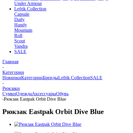
Under Armour
Lefrik Collection
Capsule
Daily
Handy
Mountain
Roll
Scout
Vandra
SALE
Главная
-
Категории
Новинки
Категории
Бренды
Lefrik Collection
SALE
-
Рюкзаки
Сумки
Одежда
Аксессуары
Обувь
-
Рюкзак Eastpak Orbit Dive Blue
Рюкзак Eastpak Orbit Dive Blue