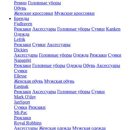
Ремни
Головные уборы
Обувь
Женские кроссовки
Мужские кроссовки
Бренды
Fjallraven
Рюкзаки
Аксессуары
Головные уборы
Сумки
Kanken
Одежда
Lefrik
Рюкзаки
Сумки
Аксессуары
Dickies
Аксессуары
Головные уборы
Одежда
Рюкзаки
Сумки
Napapijri
Рюкзаки
Головные уборы
Одежда
Обувь
Аксессуары
Сумки
Ellesse
Женская обувь
Мужская обувь
Eastpak
Рюкзаки
Аксессуары
Головные уборы
Сумки
Mark O'day
JanSport
Сумки
Рюкзаки
Mi-Pac
Рюкзаки
Royal Robbins
Аксессуары
Женская одежда
Мужская одежда