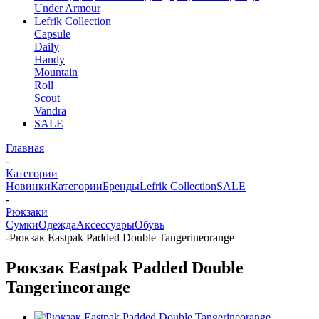
Under Armour
Lefrik Collection
Capsule
Daily
Handy
Mountain
Roll
Scout
Vandra
SALE
Главная
-
Категории
Новинки
Категории
Бренды
Lefrik Collection
SALE
-
Рюкзаки
Сумки
Одежда
Аксессуары
Обувь
-
Рюкзак Eastpak Padded Double Tangerineorange
Рюкзак Eastpak Padded Double
Tangerineorange