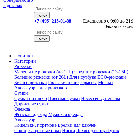
+7 (495) 215-01-88
Ежедневно с 9:00 до 21:
Заказать звон
Новинки
Категории
Рюкзаки
Маленькие рюкзаки (до 12L)
Средние рюкзаки (13-25L)
Большие рюкзаки (от 26L)
Для ноутбука
ECO-рюкзаки
Бизнес-рюкзаки
Рюкзаки-трансформеры
Мешки
Аксессуары для рюкзаков
Сумки
Сумки на плечо
Поясные сумки
Несессеры, пеналы
Дорожные сумки
Одежда
Женская одежда
Мужская одежда
Аксессуары
Кошельки, портмоне
Брелки для ключей
Солнцезащитные очки
Носки
Чехлы для ноутбуков