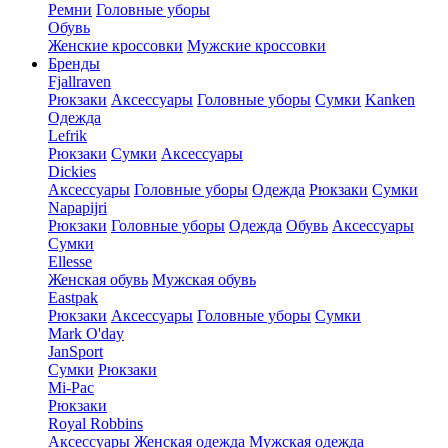
Ремни
Головные уборы
Обувь
Женские кроссовки
Мужские кроссовки
Бренды
Fjallraven
Рюкзаки
Аксессуары
Головные уборы
Сумки
Kanken
Одежда
Lefrik
Рюкзаки
Сумки
Аксессуары
Dickies
Аксессуары
Головные уборы
Одежда
Рюкзаки
Сумки
Napapijri
Рюкзаки
Головные уборы
Одежда
Обувь
Аксессуары
Сумки
Ellesse
Женская обувь
Мужская обувь
Eastpak
Рюкзаки
Аксессуары
Головные уборы
Сумки
Mark O'day
JanSport
Сумки
Рюкзаки
Mi-Pac
Рюкзаки
Royal Robbins
Аксессуары
Женская одежда
Мужская одежда