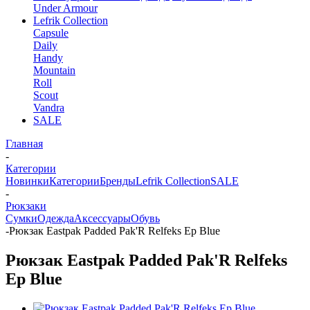
Under Armour
Lefrik Collection
Capsule
Daily
Handy
Mountain
Roll
Scout
Vandra
SALE
Главная
-
Категории
Новинки
Категории
Бренды
Lefrik Collection
SALE
-
Рюкзаки
Сумки
Одежда
Аксессуары
Обувь
-
Рюкзак Eastpak Padded Pak'R Relfeks Ep Blue
Рюкзак Eastpak Padded Pak'R Relfeks
Ep Blue