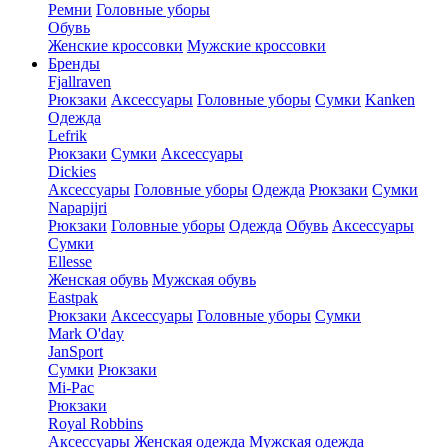
Ремни
Головные уборы
Обувь
Женские кроссовки
Мужские кроссовки
Бренды
Fjallraven
Рюкзаки
Аксессуары
Головные уборы
Сумки
Kanken
Одежда
Lefrik
Рюкзаки
Сумки
Аксессуары
Dickies
Аксессуары
Головные уборы
Одежда
Рюкзаки
Сумки
Napapijri
Рюкзаки
Головные уборы
Одежда
Обувь
Аксессуары
Сумки
Ellesse
Женская обувь
Мужская обувь
Eastpak
Рюкзаки
Аксессуары
Головные уборы
Сумки
Mark O'day
JanSport
Сумки
Рюкзаки
Mi-Pac
Рюкзаки
Royal Robbins
Аксессуары
Женская одежда
Мужская одежда