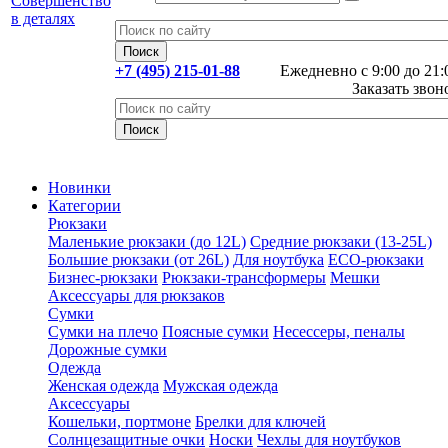
+7 (495) 215-01-88
Ежедневно с 9:00 до 21:
Заказать звон
Новинки
Категории
Рюкзаки
Маленькие рюкзаки (до 12L)
Средние рюкзаки (13-25L)
Большие рюкзаки (от 26L)
Для ноутбука
ECO-рюкзаки
Бизнес-рюкзаки
Рюкзаки-трансформеры
Мешки
Аксессуары для рюкзаков
Сумки
Сумки на плечо
Поясные сумки
Несессеры, пеналы
Дорожные сумки
Одежда
Женская одежда
Мужская одежда
Аксессуары
Кошельки, портмоне
Брелки для ключей
Солнцезащитные очки
Носки
Чехлы для ноутбуков