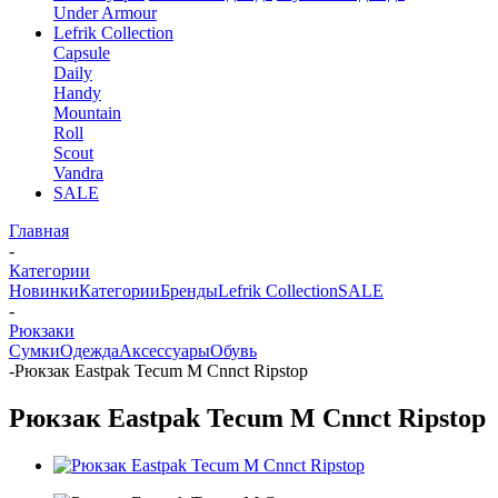
Under Armour
Lefrik Collection
Capsule
Daily
Handy
Mountain
Roll
Scout
Vandra
SALE
Главная
-
Категории
Новинки
Категории
Бренды
Lefrik Collection
SALE
-
Рюкзаки
Сумки
Одежда
Аксессуары
Обувь
-
Рюкзак Eastpak Tecum M Cnnct Ripstop
Рюкзак Eastpak Tecum M Cnnct Ripstop