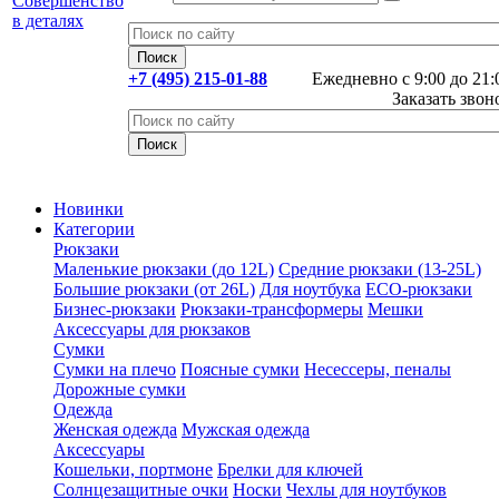
+7 (495) 215-01-88
Ежедневно с 9:00 до 21:
Заказать звон
Новинки
Категории
Рюкзаки
Маленькие рюкзаки (до 12L)
Средние рюкзаки (13-25L)
Большие рюкзаки (от 26L)
Для ноутбука
ECO-рюкзаки
Бизнес-рюкзаки
Рюкзаки-трансформеры
Мешки
Аксессуары для рюкзаков
Сумки
Сумки на плечо
Поясные сумки
Несессеры, пеналы
Дорожные сумки
Одежда
Женская одежда
Мужская одежда
Аксессуары
Кошельки, портмоне
Брелки для ключей
Солнцезащитные очки
Носки
Чехлы для ноутбуков