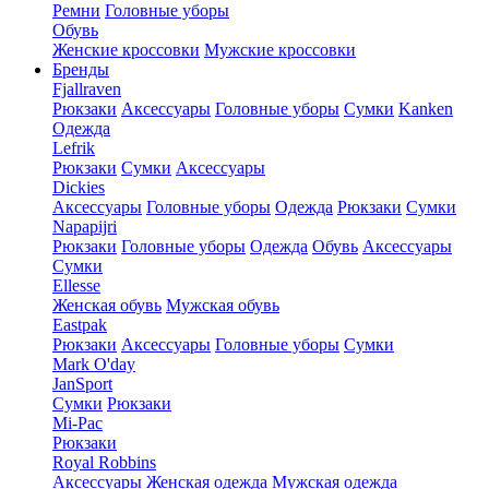
Ремни
Головные уборы
Обувь
Женские кроссовки
Мужские кроссовки
Бренды
Fjallraven
Рюкзаки
Аксессуары
Головные уборы
Сумки
Kanken
Одежда
Lefrik
Рюкзаки
Сумки
Аксессуары
Dickies
Аксессуары
Головные уборы
Одежда
Рюкзаки
Сумки
Napapijri
Рюкзаки
Головные уборы
Одежда
Обувь
Аксессуары
Сумки
Ellesse
Женская обувь
Мужская обувь
Eastpak
Рюкзаки
Аксессуары
Головные уборы
Сумки
Mark O'day
JanSport
Сумки
Рюкзаки
Mi-Pac
Рюкзаки
Royal Robbins
Аксессуары
Женская одежда
Мужская одежда