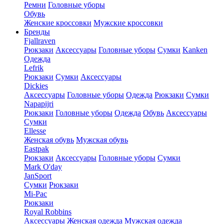
Ремни
Головные уборы
Обувь
Женские кроссовки
Мужские кроссовки
Бренды
Fjallraven
Рюкзаки
Аксессуары
Головные уборы
Сумки
Kanken
Одежда
Lefrik
Рюкзаки
Сумки
Аксессуары
Dickies
Аксессуары
Головные уборы
Одежда
Рюкзаки
Сумки
Napapijri
Рюкзаки
Головные уборы
Одежда
Обувь
Аксессуары
Сумки
Ellesse
Женская обувь
Мужская обувь
Eastpak
Рюкзаки
Аксессуары
Головные уборы
Сумки
Mark O'day
JanSport
Сумки
Рюкзаки
Mi-Pac
Рюкзаки
Royal Robbins
Аксессуары
Женская одежда
Мужская одежда