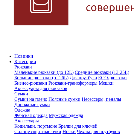
Новинки
Категории
Рюкзаки
Маленькие рюкзаки (до 12L)
Средние рюкзаки (13-25L)
Большие рюкзаки (от 26L)
Для ноутбука
ECO-рюкзаки
Бизнес-рюкзаки
Рюкзаки-трансформеры
Мешки
Аксессуары для рюкзаков
Сумки
Сумки на плечо
Поясные сумки
Несессеры, пеналы
Дорожные сумки
Одежда
Женская одежда
Мужская одежда
Аксессуары
Кошельки, портмоне
Брелки для ключей
Солнцезащитные очки
Носки
Чехлы для ноутбуков