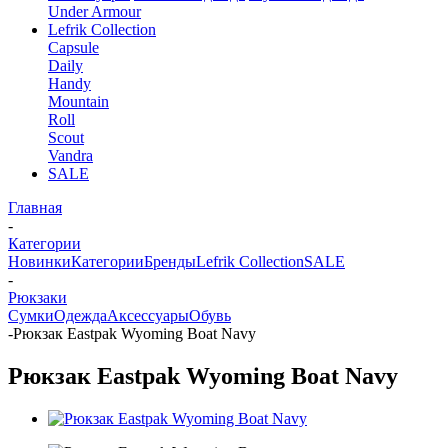
Under Armour
Lefrik Collection
Capsule
Daily
Handy
Mountain
Roll
Scout
Vandra
SALE
Главная
-
Категории
Новинки
Категории
Бренды
Lefrik Collection
SALE
-
Рюкзаки
Сумки
Одежда
Аксессуары
Обувь
-
Рюкзак Eastpak Wyoming Boat Navy
Рюкзак Eastpak Wyoming Boat Navy