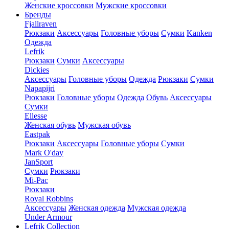
Женские кроссовки
Мужские кроссовки
Бренды
Fjallraven
Рюкзаки
Аксессуары
Головные уборы
Сумки
Kanken
Одежда
Lefrik
Рюкзаки
Сумки
Аксессуары
Dickies
Аксессуары
Головные уборы
Одежда
Рюкзаки
Сумки
Napapijri
Рюкзаки
Головные уборы
Одежда
Обувь
Аксессуары
Сумки
Ellesse
Женская обувь
Мужская обувь
Eastpak
Рюкзаки
Аксессуары
Головные уборы
Сумки
Mark O'day
JanSport
Сумки
Рюкзаки
Mi-Pac
Рюкзаки
Royal Robbins
Аксессуары
Женская одежда
Мужская одежда
Under Armour
Lefrik Collection