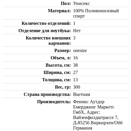
Пол
Унисекс
Материал
100% Поливиниловый
спирт
Количество отделений
1
Отделение для ноутбука
Нет
Количество внешних
3
карманов
Размер
onesize
Объем, л
16
Высота, см
38
Ширина, см
27
Толщина, см
13
Вес, гр
300
Страна производства
Вьетнам
Производитель
Феникс Аутдор
Емерджинг Маркетс
ГмбХ, Адрес:
Вайзенфилдштрассе 7,
Д-85256 Виркирхен/Обб
Германия