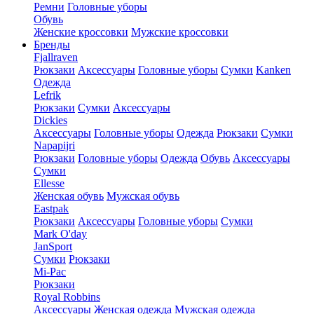
Ремни
Головные уборы
Обувь
Женские кроссовки
Мужские кроссовки
Бренды
Fjallraven
Рюкзаки
Аксессуары
Головные уборы
Сумки
Kanken
Одежда
Lefrik
Рюкзаки
Сумки
Аксессуары
Dickies
Аксессуары
Головные уборы
Одежда
Рюкзаки
Сумки
Napapijri
Рюкзаки
Головные уборы
Одежда
Обувь
Аксессуары
Сумки
Ellesse
Женская обувь
Мужская обувь
Eastpak
Рюкзаки
Аксессуары
Головные уборы
Сумки
Mark O'day
JanSport
Сумки
Рюкзаки
Mi-Pac
Рюкзаки
Royal Robbins
Аксессуары
Женская одежда
Мужская одежда