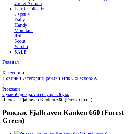
Under Armour
Lefrik Collection
Capsule
Daily
Handy
Mountain
Roll
Scout
Vandra
SALE
Главная
-
Категории
Новинки
Категории
Бренды
Lefrik Collection
SALE
-
Рюкзаки
Сумки
Одежда
Аксессуары
Обувь
-
Рюкзак Fjallraven Kanken 660 (Forest Green)
Рюкзак Fjallraven Kanken 660 (Forest
Green)