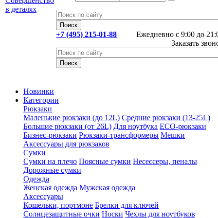
+7 (495) 215-01-88
Ежедневно с 9:00 до 21:
Заказать звон
Новинки
Категории
Рюкзаки
Маленькие рюкзаки (до 12L)
Средние рюкзаки (13-25L)
Большие рюкзаки (от 26L)
Для ноутбука
ECO-рюкзаки
Бизнес-рюкзаки
Рюкзаки-трансформеры
Мешки
Аксессуары для рюкзаков
Сумки
Сумки на плечо
Поясные сумки
Несессеры, пеналы
Дорожные сумки
Одежда
Женская одежда
Мужская одежда
Аксессуары
Кошельки, портмоне
Брелки для ключей
Солнцезащитные очки
Носки
Чехлы для ноутбуков