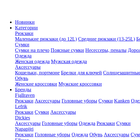
Новинки
Категории
Рюкзаки
Маленькие рюкзаки (до 12L)
Средние рюкзаки (13-25L)
Б
Сумки
Сумки на плечо
Поясные сумки
Несессеры, пеналы
Доро
Одежда
Женская одежда
Мужская одежда
Аксессуары
Кошельки, портмоне
Брелки для ключей
Солнцезащитные
Обувь
Женские кроссовки
Мужские кроссовки
Бренды
Fjallraven
Рюкзаки
Аксессуары
Головные уборы
Сумки
Kanken
Оде
Lefrik
Рюкзаки
Сумки
Аксессуары
Dickies
Аксессуары
Головные уборы
Одежда
Рюкзаки
Сумки
Napapijri
Рюкзаки
Головные уборы
Одежда
Обувь
Аксессуары
Сум