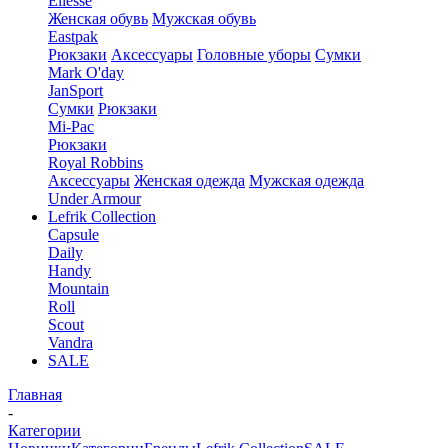
Ellesse
Женская обувь
Мужская обувь
Eastpak
Рюкзаки
Аксессуары
Головные уборы
Сумки
Mark O'day
JanSport
Сумки
Рюкзаки
Mi-Pac
Рюкзаки
Royal Robbins
Аксессуары
Женская одежда
Мужская одежда
Under Armour
Lefrik Collection
Capsule
Daily
Handy
Mountain
Roll
Scout
Vandra
SALE
Главная
-
Категории