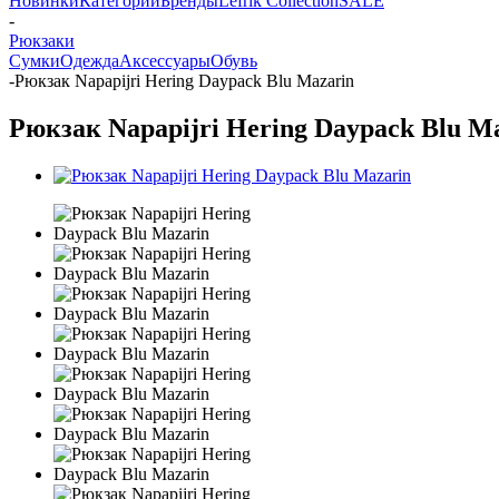
Новинки
Категории
Бренды
Lefrik Collection
SALE
-
Рюкзаки
Сумки
Одежда
Аксессуары
Обувь
-
Рюкзак Napapijri Hering Daypack Blu Mazarin
Рюкзак Napapijri Hering Daypack Blu M