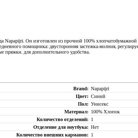
да Napapijri. Он изготовлен из прочной 100% хлопчатобумажной 
едневного помощника: двусторонняя застежка-молния, регулиру
е пряжки. для дополнительного удобства.
Brand
Napapijri
Цвет
Синий
Пол
Унисекс
Материал
100% Хлопок
Количество отделений
1
Отделение для ноутбука
Нет
Количество внешних карманов
1