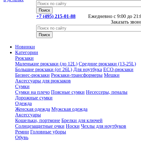
+7 (495) 215-01-88
Ежедневно с 9:00 до 21:
Заказать звон
Новинки
Категории
Рюкзаки
Маленькие рюкзаки (до 12L)
Средние рюкзаки (13-25L)
Большие рюкзаки (от 26L)
Для ноутбука
ECO-рюкзаки
Бизнес-рюкзаки
Рюкзаки-трансформеры
Мешки
Аксессуары для рюкзаков
Сумки
Сумки на плечо
Поясные сумки
Несессеры, пеналы
Дорожные сумки
Одежда
Женская одежда
Мужская одежда
Аксессуары
Кошельки, портмоне
Брелки для ключей
Солнцезащитные очки
Носки
Чехлы для ноутбуков
Ремни
Головные уборы
Обувь