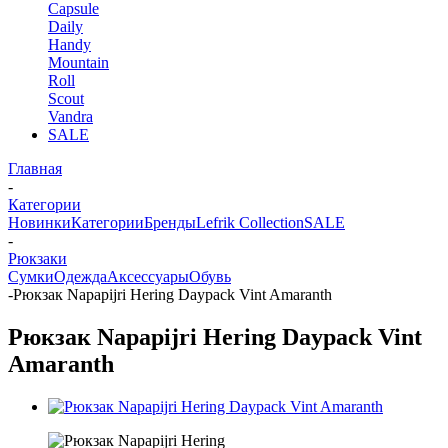
Capsule
Daily
Handy
Mountain
Roll
Scout
Vandra
SALE
Главная
-
Категории
Новинки
Категории
Бренды
Lefrik Collection
SALE
-
Рюкзаки
Сумки
Одежда
Аксессуары
Обувь
-
Рюкзак Napapijri Hering Daypack Vint Amaranth
Рюкзак Napapijri Hering Daypack Vint
Amaranth