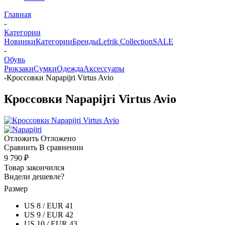
Главная
-
Категории
Новинки
Категории
Бренды
Lefrik Collection
SALE
-
Обувь
Рюкзаки
Сумки
Одежда
Аксессуары
-
Кроссовки Napapijri Virtus Avio
Кроссовки Napapijri Virtus Avio
Отложить
Отложено
Сравнить
В сравнении
9 790 ₽
Товар закончился
Видели дешевле?
Размер
US 8 / EUR 41
US 9 / EUR 42
US 10 / EUR 43