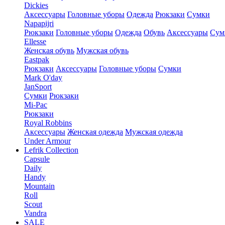
Dickies
Аксессуары
Головные уборы
Одежда
Рюкзаки
Сумки
Napapijri
Рюкзаки
Головные уборы
Одежда
Обувь
Аксессуары
Сум
Ellesse
Женская обувь
Мужская обувь
Eastpak
Рюкзаки
Аксессуары
Головные уборы
Сумки
Mark O'day
JanSport
Сумки
Рюкзаки
Mi-Pac
Рюкзаки
Royal Robbins
Аксессуары
Женская одежда
Мужская одежда
Under Armour
Lefrik Collection
Capsule
Daily
Handy
Mountain
Roll
Scout
Vandra
SALE