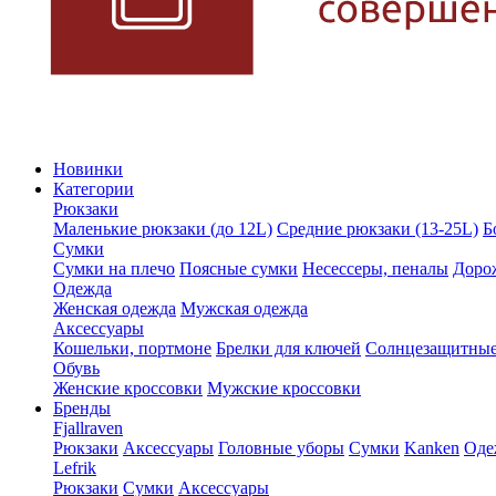
Новинки
Категории
Рюкзаки
Маленькие рюкзаки (до 12L)
Средние рюкзаки (13-25L)
Б
Сумки
Сумки на плечо
Поясные сумки
Несессеры, пеналы
Доро
Одежда
Женская одежда
Мужская одежда
Аксессуары
Кошельки, портмоне
Брелки для ключей
Солнцезащитные
Обувь
Женские кроссовки
Мужские кроссовки
Бренды
Fjallraven
Рюкзаки
Аксессуары
Головные уборы
Сумки
Kanken
Оде
Lefrik
Рюкзаки
Сумки
Аксессуары