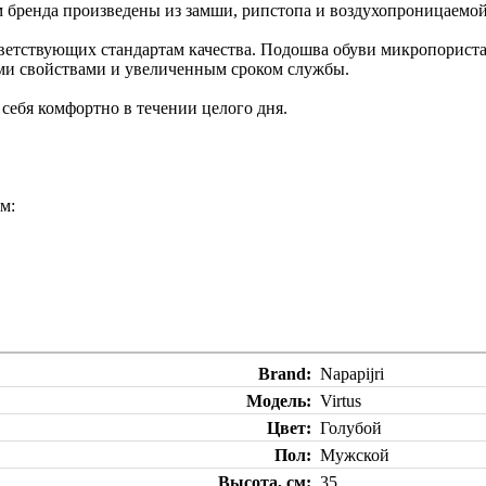
м бренда произведены из замши, рипстопа и воздухопроницаемой
тветствующих стандартам качества. Подошва обуви микропориста
ми свойствами и увеличенным сроком службы.
 себя комфортно в течении целого дня.
м:
Brand
Napapijri
Модель
Virtus
Цвет
Голубой
Пол
Мужской
Высота, см
35