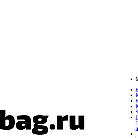
К
О
и