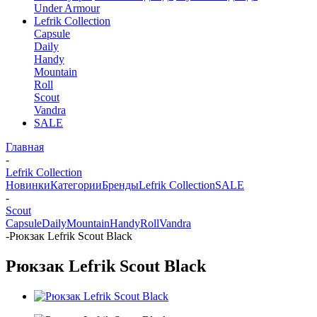
Under Armour
Lefrik Collection
Capsule
Daily
Handy
Mountain
Roll
Scout
Vandra
SALE
Главная
-
Lefrik Collection
Новинки
Категории
Бренды
Lefrik Collection
SALE
-
Scout
Capsule
Daily
Mountain
Handy
Roll
Vandra
-
Рюкзак Lefrik Scout Black
Рюкзак Lefrik Scout Black