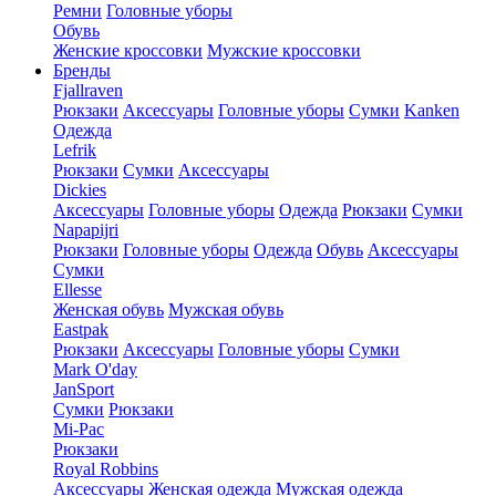
Ремни
Головные уборы
Обувь
Женские кроссовки
Мужские кроссовки
Бренды
Fjallraven
Рюкзаки
Аксессуары
Головные уборы
Сумки
Kanken
Одежда
Lefrik
Рюкзаки
Сумки
Аксессуары
Dickies
Аксессуары
Головные уборы
Одежда
Рюкзаки
Сумки
Napapijri
Рюкзаки
Головные уборы
Одежда
Обувь
Аксессуары
Сумки
Ellesse
Женская обувь
Мужская обувь
Eastpak
Рюкзаки
Аксессуары
Головные уборы
Сумки
Mark O'day
JanSport
Сумки
Рюкзаки
Mi-Pac
Рюкзаки
Royal Robbins
Аксессуары
Женская одежда
Мужская одежда