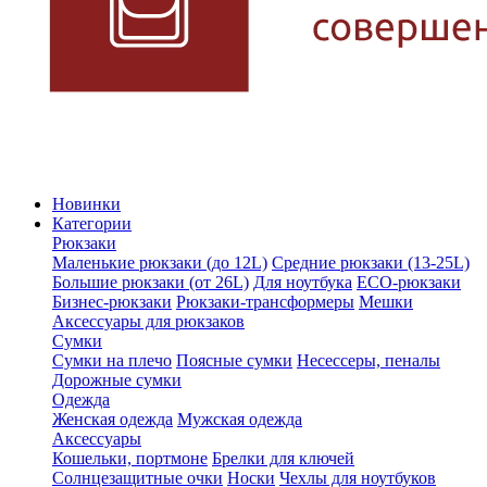
Новинки
Категории
Рюкзаки
Маленькие рюкзаки (до 12L)
Средние рюкзаки (13-25L)
Большие рюкзаки (от 26L)
Для ноутбука
ECO-рюкзаки
Бизнес-рюкзаки
Рюкзаки-трансформеры
Мешки
Аксессуары для рюкзаков
Сумки
Сумки на плечо
Поясные сумки
Несессеры, пеналы
Дорожные сумки
Одежда
Женская одежда
Мужская одежда
Аксессуары
Кошельки, портмоне
Брелки для ключей
Солнцезащитные очки
Носки
Чехлы для ноутбуков