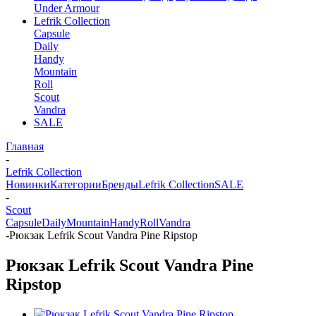
Under Armour
Lefrik Collection
Capsule
Daily
Handy
Mountain
Roll
Scout
Vandra
SALE
Главная
-
Lefrik Collection
Новинки
Категории
Бренды
Lefrik Collection
SALE
-
Scout
Capsule
Daily
Mountain
Handy
Roll
Vandra
-
Рюкзак Lefrik Scout Vandra Pine Ripstop
Рюкзак Lefrik Scout Vandra Pine
Ripstop