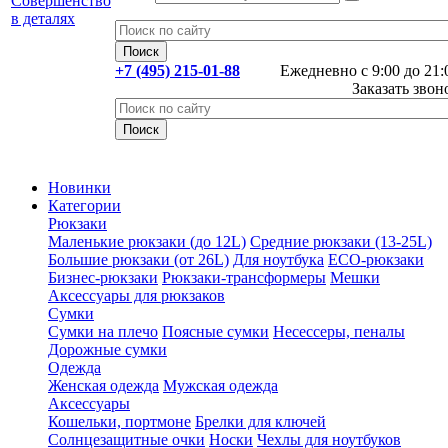
+7 (495) 215-01-88
Ежедневно с 9:00 до 21:
Заказать звон
Новинки
Категории
Рюкзаки
Маленькие рюкзаки (до 12L)
Средние рюкзаки (13-25L)
Большие рюкзаки (от 26L)
Для ноутбука
ECO-рюкзаки
Бизнес-рюкзаки
Рюкзаки-трансформеры
Мешки
Аксессуары для рюкзаков
Сумки
Сумки на плечо
Поясные сумки
Несессеры, пеналы
Дорожные сумки
Одежда
Женская одежда
Мужская одежда
Аксессуары
Кошельки, портмоне
Брелки для ключей
Солнцезащитные очки
Носки
Чехлы для ноутбуков