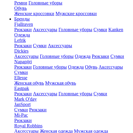
Ремни
Головные уборы
Обувь
Женские кроссовки
Мужские кроссовки
Бренды
Fjallraven
Рюкзаки
Аксессуары
Головные уборы
Сумки
Kanken
Одежда
Lefrik
Рюкзаки
Сумки
Аксессуары
Dickies
Аксессуары
Головные уборы
Одежда
Рюкзаки
Сумки
Napapijri
Рюкзаки
Головные уборы
Одежда
Обувь
Аксессуары
Сумки
Ellesse
Женская обувь
Мужская обувь
Eastpak
Рюкзаки
Аксессуары
Головные уборы
Сумки
Mark O'day
JanSport
Сумки
Рюкзаки
Mi-Pac
Рюкзаки
Royal Robbins
Аксессуары
Женская одежда
Мужская одежда