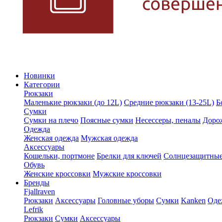
Новинки
Категории
Рюкзаки
Маленькие рюкзаки (до 12L)
Средние рюкзаки (13-25L)
Б
Сумки
Сумки на плечо
Поясные сумки
Несессеры, пеналы
Доро
Одежда
Женская одежда
Мужская одежда
Аксессуары
Кошельки, портмоне
Брелки для ключей
Солнцезащитные
Обувь
Женские кроссовки
Мужские кроссовки
Бренды
Fjallraven
Рюкзаки
Аксессуары
Головные уборы
Сумки
Kanken
Оде
Lefrik
Рюкзаки
Сумки
Аксессуары