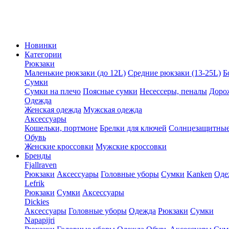
Новинки
Категории
Рюкзаки
Маленькие рюкзаки (до 12L)
Средние рюкзаки (13-25L)
Б
Сумки
Сумки на плечо
Поясные сумки
Несессеры, пеналы
Доро
Одежда
Женская одежда
Мужская одежда
Аксессуары
Кошельки, портмоне
Брелки для ключей
Солнцезащитные
Обувь
Женские кроссовки
Мужские кроссовки
Бренды
Fjallraven
Рюкзаки
Аксессуары
Головные уборы
Сумки
Kanken
Оде
Lefrik
Рюкзаки
Сумки
Аксессуары
Dickies
Аксессуары
Головные уборы
Одежда
Рюкзаки
Сумки
Napapijri