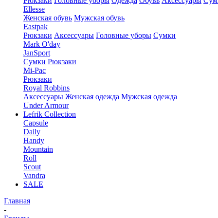
Рюкзаки
Головные уборы
Одежда
Обувь
Аксессуары
Сум
Ellesse
Женская обувь
Мужская обувь
Eastpak
Рюкзаки
Аксессуары
Головные уборы
Сумки
Mark O'day
JanSport
Сумки
Рюкзаки
Mi-Pac
Рюкзаки
Royal Robbins
Аксессуары
Женская одежда
Мужская одежда
Under Armour
Lefrik Collection
Capsule
Daily
Handy
Mountain
Roll
Scout
Vandra
SALE
Главная
-