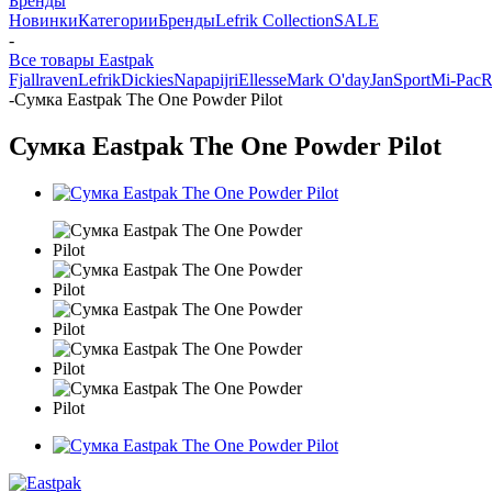
Бренды
Новинки
Категории
Бренды
Lefrik Collection
SALE
-
Все товары Eastpak
Fjallraven
Lefrik
Dickies
Napapijri
Ellesse
Mark O'day
JanSport
Mi-Pac
R
-
Сумка Eastpak The One Powder Pilot
Сумка Eastpak The One Powder Pilot