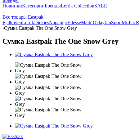
Бренды
Новинки
Категории
Бренды
Lefrik Collection
SALE
-
Все товары Eastpak
Fjallraven
Lefrik
Dickies
Napapijri
Ellesse
Mark O'day
JanSport
Mi-Pac
R
-
Сумка Eastpak The One Snow Grey
Сумка Eastpak The One Snow Grey