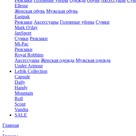
Рюкзаки
Головные уборы
Одежда
Обувь
Аксессуары
Сум
Ellesse
Женская обувь
Мужская обувь
Eastpak
Рюкзаки
Аксессуары
Головные уборы
Сумки
Mark O'day
JanSport
Сумки
Рюкзаки
Mi-Pac
Рюкзаки
Royal Robbins
Аксессуары
Женская одежда
Мужская одежда
Under Armour
Lefrik Collection
Capsule
Daily
Handy
Mountain
Roll
Scout
Vandra
SALE
Главная
-