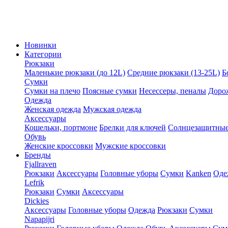
Новинки
Категории
Рюкзаки
Маленькие рюкзаки (до 12L)
Средние рюкзаки (13-25L)
Б
Сумки
Сумки на плечо
Поясные сумки
Несессеры, пеналы
Доро
Одежда
Женская одежда
Мужская одежда
Аксессуары
Кошельки, портмоне
Брелки для ключей
Солнцезащитные
Обувь
Женские кроссовки
Мужские кроссовки
Бренды
Fjallraven
Рюкзаки
Аксессуары
Головные уборы
Сумки
Kanken
Оде
Lefrik
Рюкзаки
Сумки
Аксессуары
Dickies
Аксессуары
Головные уборы
Одежда
Рюкзаки
Сумки
Napapijri