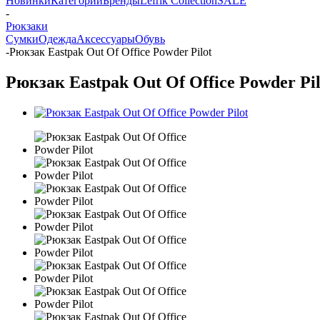
Новинки
Категории
Бренды
Lefrik Collection
SALE
-
Рюкзаки
Сумки
Одежда
Аксессуары
Обувь
-
Рюкзак Eastpak Out Of Office Powder Pilot
Рюкзак Eastpak Out Of Office Powder Pil