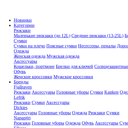
Новинки
Категории
Рюкзаки
Маленькие рюкзаки (до 12L)
Средние рюкзаки (13-25L)
Б
Сумки
Сумки на плечо
Поясные сумки
Несессеры, пеналы
Доро
Одежда
Женская одежда
Мужская одежда
Аксессуары
Кошельки, портмоне
Брелки для ключей
Солнцезащитные
Обувь
Женские кроссовки
Мужские кроссовки
Бренды
Fjallraven
Рюкзаки
Аксессуары
Головные уборы
Сумки
Kanken
Оде
Lefrik
Рюкзаки
Сумки
Аксессуары
Dickies
Аксессуары
Головные уборы
Одежда
Рюкзаки
Сумки
Napapijri
Рюкзаки
Головные уборы
Одежда
Обувь
Аксессуары
Сум