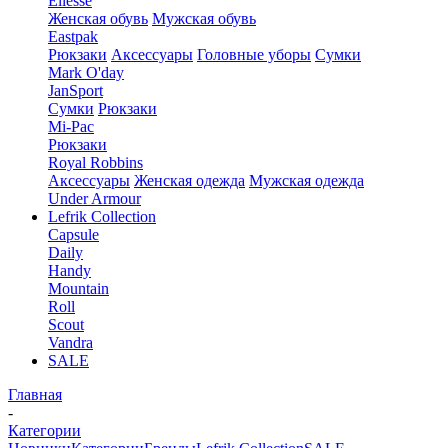
Ellesse
Женская обувь
Мужская обувь
Eastpak
Рюкзаки
Аксессуары
Головные уборы
Сумки
Mark O'day
JanSport
Сумки
Рюкзаки
Mi-Pac
Рюкзаки
Royal Robbins
Аксессуары
Женская одежда
Мужская одежда
Under Armour
Lefrik Collection
Capsule
Daily
Handy
Mountain
Roll
Scout
Vandra
SALE
Главная
-
Категории