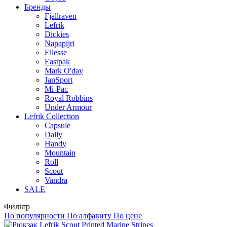
Бренды
Fjallraven
Lefrik
Dickies
Napapijri
Ellesse
Eastpak
Mark O'day
JanSport
Mi-Pac
Royal Robbins
Under Armour
Lefrik Collection
Capsule
Daily
Handy
Mountain
Roll
Scout
Vandra
SALE
Фильтр
По популярности
По алфавиту
По цене