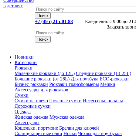
+7 (495) 215-01-88
Ежедневно с 9:00 до 21:
Заказать звон
Новинки
Категории
Рюкзаки
Маленькие рюкзаки (до 12L)
Средние рюкзаки (13-25L)
Большие рюкзаки (от 26L)
Для ноутбука
ECO-рюкзаки
Бизнес-рюкзаки
Рюкзаки-трансформеры
Мешки
Аксессуары для рюкзаков
Сумки
Сумки на плечо
Поясные сумки
Несессеры, пеналы
Дорожные сумки
Одежда
Женская одежда
Мужская одежда
Аксессуары
Кошельки, портмоне
Брелки для ключей
Солнцезащитные очки
Носки
Чехлы для ноутбуков