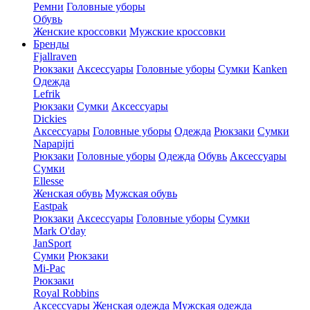
Ремни
Головные уборы
Обувь
Женские кроссовки
Мужские кроссовки
Бренды
Fjallraven
Рюкзаки
Аксессуары
Головные уборы
Сумки
Kanken
Одежда
Lefrik
Рюкзаки
Сумки
Аксессуары
Dickies
Аксессуары
Головные уборы
Одежда
Рюкзаки
Сумки
Napapijri
Рюкзаки
Головные уборы
Одежда
Обувь
Аксессуары
Сумки
Ellesse
Женская обувь
Мужская обувь
Eastpak
Рюкзаки
Аксессуары
Головные уборы
Сумки
Mark O'day
JanSport
Сумки
Рюкзаки
Mi-Pac
Рюкзаки
Royal Robbins
Аксессуары
Женская одежда
Мужская одежда