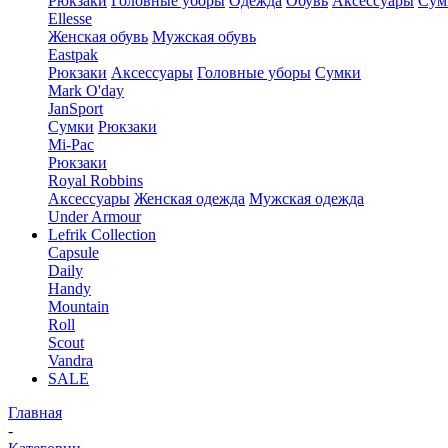
Рюкзаки
Головные уборы
Одежда
Обувь
Аксессуары
Сум
Ellesse
Женская обувь
Мужская обувь
Eastpak
Рюкзаки
Аксессуары
Головные уборы
Сумки
Mark O'day
JanSport
Сумки
Рюкзаки
Mi-Pac
Рюкзаки
Royal Robbins
Аксессуары
Женская одежда
Мужская одежда
Under Armour
Lefrik Collection
Capsule
Daily
Handy
Mountain
Roll
Scout
Vandra
SALE
Главная
-