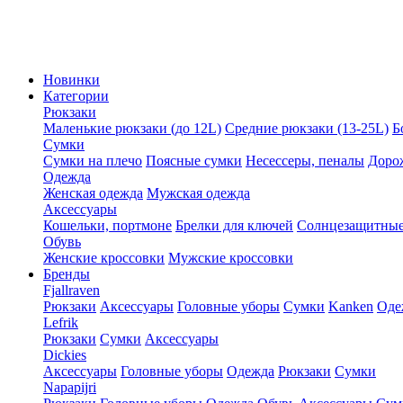
Новинки
Категории
Рюкзаки
Маленькие рюкзаки (до 12L)
Средние рюкзаки (13-25L)
Б
Сумки
Сумки на плечо
Поясные сумки
Несессеры, пеналы
Доро
Одежда
Женская одежда
Мужская одежда
Аксессуары
Кошельки, портмоне
Брелки для ключей
Солнцезащитные
Обувь
Женские кроссовки
Мужские кроссовки
Бренды
Fjallraven
Рюкзаки
Аксессуары
Головные уборы
Сумки
Kanken
Оде
Lefrik
Рюкзаки
Сумки
Аксессуары
Dickies
Аксессуары
Головные уборы
Одежда
Рюкзаки
Сумки
Napapijri