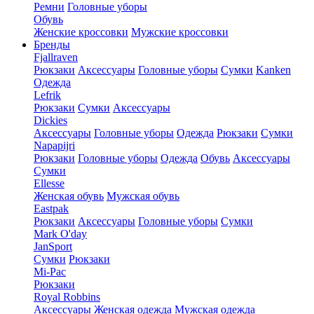
Ремни
Головные уборы
Обувь
Женские кроссовки
Мужские кроссовки
Бренды
Fjallraven
Рюкзаки
Аксессуары
Головные уборы
Сумки
Kanken
Одежда
Lefrik
Рюкзаки
Сумки
Аксессуары
Dickies
Аксессуары
Головные уборы
Одежда
Рюкзаки
Сумки
Napapijri
Рюкзаки
Головные уборы
Одежда
Обувь
Аксессуары
Сумки
Ellesse
Женская обувь
Мужская обувь
Eastpak
Рюкзаки
Аксессуары
Головные уборы
Сумки
Mark O'day
JanSport
Сумки
Рюкзаки
Mi-Pac
Рюкзаки
Royal Robbins
Аксессуары
Женская одежда
Мужская одежда