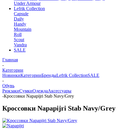
Under Armour
Lefrik Collection
Capsule
Daily
Handy
Mountain
Roll
Scout
Vandra
SALE
Главная
-
Категории
Новинки
Категории
Бренды
Lefrik Collection
SALE
-
Обувь
Рюкзаки
Сумки
Одежда
Аксессуары
-
Кроссовки Napapijri Stab Navy/Grey
Кроссовки Napapijri Stab Navy/Grey