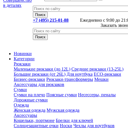
+7 (495) 215-01-88
Ежедневно с 9:00 до 21:
Заказать звон
Новинки
Категории
Рюкзаки
Маленькие рюкзаки (до 12L)
Средние рюкзаки (13-25L)
Большие рюкзаки (от 26L)
Для ноутбука
ECO-рюкзаки
Бизнес-рюкзаки
Рюкзаки-трансформеры
Мешки
Аксессуары для рюкзаков
Сумки
Сумки на плечо
Поясные сумки
Несессеры, пеналы
Дорожные сумки
Одежда
Женская одежда
Мужская одежда
Аксессуары
Кошельки, портмоне
Брелки для ключей
Солнцезащитные очки
Носки
Чехлы для ноутбуков