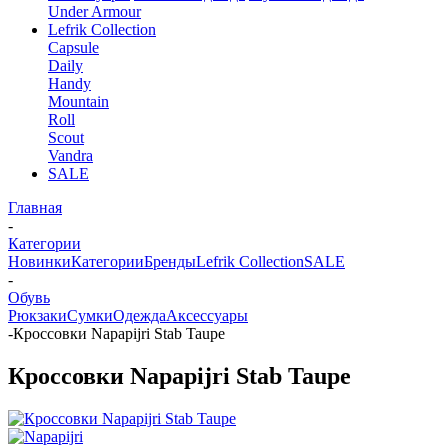
Under Armour
Lefrik Collection
Capsule
Daily
Handy
Mountain
Roll
Scout
Vandra
SALE
Главная
-
Категории
Новинки
Категории
Бренды
Lefrik Collection
SALE
-
Обувь
Рюкзаки
Сумки
Одежда
Аксессуары
-
Кроссовки Napapijri Stab Taupe
Кроссовки Napapijri Stab Taupe