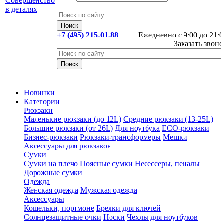
+7 (495) 215-01-88
Ежедневно с 9:00 до 21:
Заказать звон
Новинки
Категории
Рюкзаки
Маленькие рюкзаки (до 12L)
Средние рюкзаки (13-25L)
Большие рюкзаки (от 26L)
Для ноутбука
ECO-рюкзаки
Бизнес-рюкзаки
Рюкзаки-трансформеры
Мешки
Аксессуары для рюкзаков
Сумки
Сумки на плечо
Поясные сумки
Несессеры, пеналы
Дорожные сумки
Одежда
Женская одежда
Мужская одежда
Аксессуары
Кошельки, портмоне
Брелки для ключей
Солнцезащитные очки
Носки
Чехлы для ноутбуков