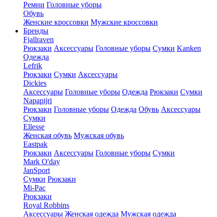
Ремни
Головные уборы
Обувь
Женские кроссовки
Мужские кроссовки
Бренды
Fjallraven
Рюкзаки
Аксессуары
Головные уборы
Сумки
Kanken
Одежда
Lefrik
Рюкзаки
Сумки
Аксессуары
Dickies
Аксессуары
Головные уборы
Одежда
Рюкзаки
Сумки
Napapijri
Рюкзаки
Головные уборы
Одежда
Обувь
Аксессуары
Сумки
Ellesse
Женская обувь
Мужская обувь
Eastpak
Рюкзаки
Аксессуары
Головные уборы
Сумки
Mark O'day
JanSport
Сумки
Рюкзаки
Mi-Pac
Рюкзаки
Royal Robbins
Аксессуары
Женская одежда
Мужская одежда